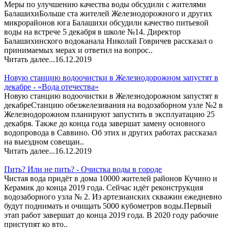
Меры по улучшению качества воды обсудили с жителями
БалашихиБольше ста жителей Железнодорожного и других
микрорайонов юга Балашихи обсудили качество питьевой
воды на встрече 5 декабря в школе №14. Директор
Балашихинского водоканала Николай Говричев рассказал о
принимаемых мерах и ответил на вопрос..
Читать далее...
16.12.2019
Новую станцию водоочистки в Железнодорожном запустят в
декабре - «Вода отечества»
Новую станцию водоочистки в Железнодорожном запустят в
декабреСтанцию обезжелезивания на водозаборном узле №2 в
Железнодорожном планируют запустить в эксплуатацию 25
декабря. Также до конца года завершат замену основного
водопровода в Саввино. Об этих и других работах рассказал
на выездном совещан..
Читать далее...
16.12.2019
Пить? Или не пить? - Очистка воды в городе
Чистая вода придёт в дома 10000 жителей районов Кучино и
Керамик до конца 2019 года. Сейчас идёт реконструкция
водозаборного узла № 2. Из артезианских скважин ежедневно
будут поднимать и очищать 5000 кубометров воды.Первый
этап работ завершат до конца 2019 года. В 2020 году рабочие
приступят ко вто..