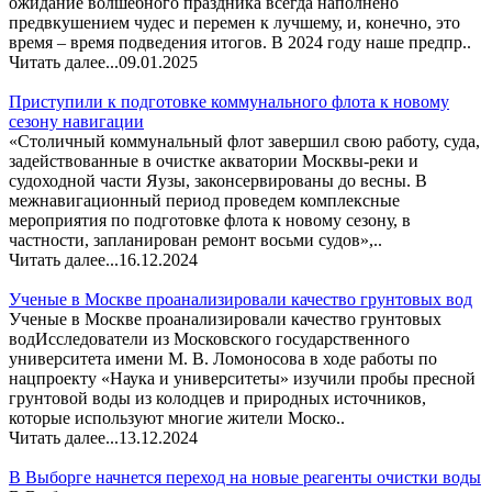
ожидание волшебного праздника всегда наполнено
предвкушением чудес и перемен к лучшему, и, конечно, это
время – время подведения итогов. В 2024 году наше предпр..
Читать далее...
09.01.2025
Приступили к подготовке коммунального флота к новому
сезону навигации
«Столичный коммунальный флот завершил свою работу, суда,
задействованные в очистке акватории Москвы-реки и
судоходной части Яузы, законсервированы до весны. В
межнавигационный период проведем комплексные
мероприятия по подготовке флота к новому сезону, в
частности, запланирован ремонт восьми судов»,..
Читать далее...
16.12.2024
Ученые в Москве проанализировали качество грунтовых вод
Ученые в Москве проанализировали качество грунтовых
вод Исследователи из Московского государственного
университета имени М. В. Ломоносова в ходе работы по
нацпроекту «Наука и университеты» изучили пробы пресной
грунтовой воды из колодцев и природных источников,
которые используют многие жители Моско..
Читать далее...
13.12.2024
В Выборге начнется переход на новые реагенты очистки воды