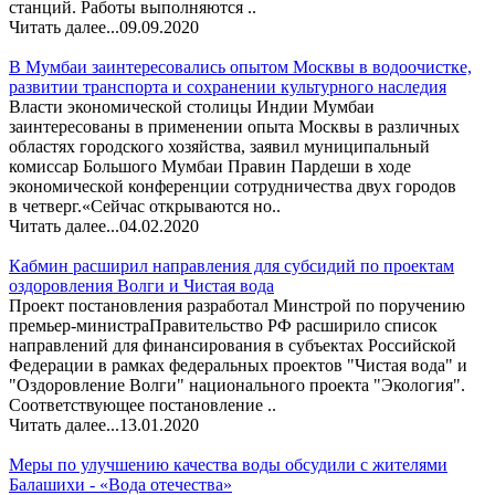
станций. Работы выполняются ..
Читать далее...
09.09.2020
В Мумбаи заинтересовались опытом Москвы в водоочистке,
развитии транспорта и сохранении культурного наследия
Власти экономической столицы Индии Мумбаи
заинтересованы в применении опыта Москвы в различных
областях городского хозяйства, заявил муниципальный
комиссар Большого Мумбаи Правин Пардеши в ходе
экономической конференции сотрудничества двух городов
в четверг.«Сейчас открываются но..
Читать далее...
04.02.2020
Кабмин расширил направления для субсидий по проектам
оздоровления Волги и Чистая вода
Проект постановления разработал Минстрой по поручению
премьер-министраПравительство РФ расширило список
направлений для финансирования в субъектах Российской
Федерации в рамках федеральных проектов "Чистая вода" и
"Оздоровление Волги" национального проекта "Экология".
Соответствующее постановление ..
Читать далее...
13.01.2020
Меры по улучшению качества воды обсудили с жителями
Балашихи - «Вода отечества»