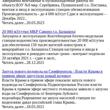
Завершены монтажные и пусконаладочные работы по
объекту:ВЗУ №9 мкр. Серебрянка, Пушкинский г.о. Поставка,
монтаж и ввод в эксплуатацию станции обезжелезивания
Производительность - до 4 000 м3/сут Сдан в эксплуатацию –
Декабрь 2022..
Читать далее...
20.03.2023
20 000 м3/сутки МКР Савино г.о. Балашиха
Запущена в эксплуатацию Контейнерная блочно-модельная
станция водоочистки производительностью 20 000 м3/сутки
для обеспечения 150 тысяч жителей новостроек в
микрорайоне г.о. Балашиха.Станция настроена и введа в
эксплуатацию в рекордно сжатые сроки - контракт подписан
20 октября 2021 г. - сдан в эксп..
Читать далее...
28.12.2021
Запуск нового водовода на Симферополь - Власти Крыма в
прямом эфире запустили новый водовод
Власти Крыма в прямом эфире показали запуск нового
водовода на Симферополь Подконтрольные России власти
Крыма в прямом эфире местного телеканала заявили о запуске
воды на Симферополь от Бештерек-Зуйского
водозабора.Разрешение на запуск насосной станции по
видеосвязи давал российский глава Крыма..
Читать далее...
18.03.2021