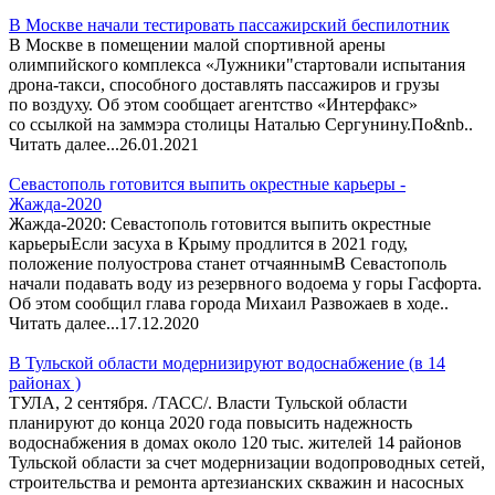
В Москве начали тестировать пассажирский беспилотник
В Москве в помещении малой спортивной арены
олимпийского комплекса «Лужники"стартовали испытания
дрона-такси, способного доставлять пассажиров и грузы
по воздуху. Об этом сообщает агентство «Интерфакс»
со ссылкой на заммэра столицы Наталью Сергунину.По&nb..
Читать далее...
26.01.2021
Севастополь готовится выпить окрестные карьеры -
Жажда-2020
Жажда-2020: Севастополь готовится выпить окрестные
карьерыЕсли засуха в Крыму продлится в 2021 году,
положение полуострова станет отчаяннымВ Севастополь
начали подавать воду из резервного водоема у горы Гасфорта.
Об этом сообщил глава города Михаил Развожаев в ходе..
Читать далее...
17.12.2020
В Тульской области модернизируют водоснабжение (в 14
районах )
ТУЛА, 2 сентября. /ТАСС/. Власти Тульской области
планируют до конца 2020 года повысить надежность
водоснабжения в домах около 120 тыс. жителей 14 районов
Тульской области за счет модернизации водопроводных сетей,
строительства и ремонта артезианских скважин и насосных