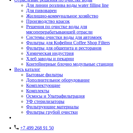
Для линии розлива воды water filling line
Для пивоварен
Жилищно-коммунальное хозяйство
Производство красок
Решения по очистке воды для
мясоперерабатывающей отрасли
Системы очистки воды для автомоек
Фильтры для Кофейни Coffee Shop Filters
Фильтры для общепита и ресторанов
Химическая индустрия
Хлеб заводы и пекарни
Контейнерные блочно модульные станции
Весь каталог
Бытовые фильтры
Дополнительное оборудование
Комплектующие
Комплекты
Осмосы и Ультрафильтрация
УФ стерилизаторы
Фильтрующие материалы
Фильтры грубой очистки
+7 499 268 91 50