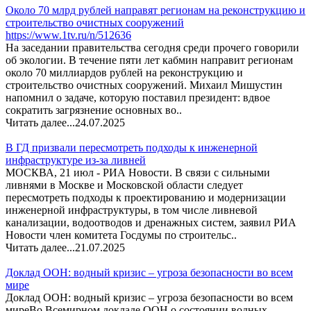
Около 70 млрд рублей направят регионам на реконструкцию и
строительство очистных сооружений
https://www.1tv.ru/n/512636
На заседании правительства сегодня среди прочего говорили
об экологии. В течение пяти лет кабмин направит регионам
около 70 миллиардов рублей на реконструкцию и
строительство очистных сооружений. Михаил Мишустин
напомнил о задаче, которую поставил президент: вдвое
сократить загрязнение основных во..
Читать далее...
24.07.2025
В ГД призвали пересмотреть подходы к инженерной
инфраструктуре из-за ливней
МОСКВА, 21 июл - РИА Новости. В связи с сильными
ливнями в Москве и Московской области следует
пересмотреть подходы к проектированию и модернизации
инженерной инфраструктуры, в том числе ливневой
канализации, водоотводов и дренажных систем, заявил РИА
Новости член комитета Госдумы по строительс..
Читать далее...
21.07.2025
Доклад ООН: водный кризис – угроза безопасности во всем
мире
Доклад ООН: водный кризис – угроза безопасности во всем
миреВо Всемирном докладе ООН о состоянии водных