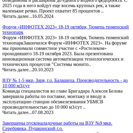
объединены и расширены до единого водного федпроекта. С
2025 года в него войдут еще восемь крупных рек, а также
маленькие речки. Проект охватит 85 процентов ..
Читать далее...
16.05.2024
Форум «ИНФОТЕХ 2023» 18-19 октября, Тюмень тюменский
технопарк
Форум «ИНФОТЕХ 2023» 18-19 октября, Тюмень тюменский
технопаркЗакончился Форум «ИНФОТЕХ 2023». На форуме
мы принимали совместное участие с «Ростелеком»
проходившего 18-19 октября 2023. Была презентована
инновационная система автоматизации технологических и
технических процессов "Системы монито..
Читать далее...
20.10.2023
ВЗУ № 1-5 мкр. Заря, г.о. Балашиха. Производительность - до
10 000 м3/сут
Команда специалистов во главе Бригадира Алексея Белова
завершила работы по поставке, монтажу и вводу в
эксплуатацию станции обезжелезивания УБМСВ
производительностью до 10 000 м3/сут ..
Читать далее...
07.08.2023
Завершены пусконаладочные работы на ВЗУ №9 мкр.
Серебрянка, Пушкинский г.о.