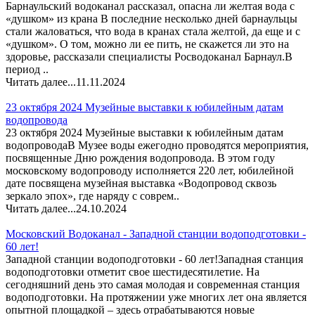
Барнаульский водоканал рассказал, опасна ли желтая вода с
«душком» из крана В последние несколько дней барнаульцы
стали жаловаться, что вода в кранах стала желтой, да еще и с
«душком». О том, можно ли ее пить, не скажется ли это на
здоровье, рассказали специалисты Росводоканал Барнаул.В
период ..
Читать далее...
11.11.2024
23 октября 2024 Музейные выставки к юбилейным датам
водопровода
23 октября 2024 Музейные выставки к юбилейным датам
водопроводаВ Музее воды ежегодно проводятся мероприятия,
посвященные Дню рождения водопровода. В этом году
московскому водопроводу исполняется 220 лет, юбилейной
дате посвящена музейная выставка «Водопровод сквозь
зеркало эпох», где наряду с соврем..
Читать далее...
24.10.2024
Московский Водоканал - Западной станции водоподготовки -
60 лет!
Западной станции водоподготовки - 60 лет!Западная станция
водоподготовки отметит свое шестидесятилетие. На
сегодняшний день это самая молодая и современная станция
водоподготовки. На протяжении уже многих лет она является
опытной площадкой – здесь отрабатываются новые