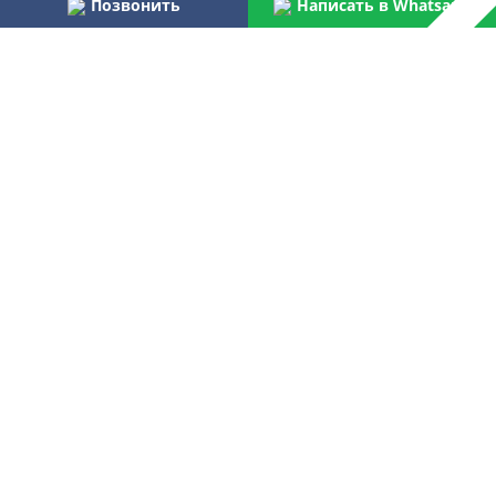
Позвонить
Написать в Whatsapp
Наши преимущества:
Работаем более 31 года
Осуществляем услуги по монтажу и пуско-наладке
водоочистного оборудования для бытовых и
централизованных потребителей
Являемся официальным поставщиком Российской армии,
МВД, МЧС, ФПС
Лучшая компания отрасли согласно данным Центра
аналитических исследований
Контакты
+7 499 268 91 50
Звоните нам:
Пишите нам:
ovtsale@gmail.com
Пишите в Telegram
Все контакты