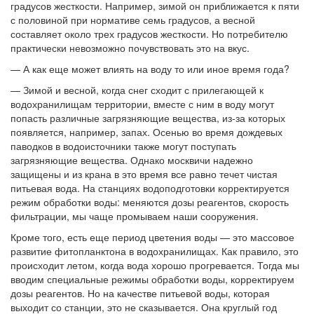
градусов жесткости. Например, зимой он приближается к пяти
с половиной при нормативе семь градусов, а весной
составляет около трех градусов жесткости. Но потребителю
практически невозможно почувствовать это на вкус.
— А как еще может влиять на воду то или иное время года?
— Зимой и весной, когда снег сходит с прилегающей к
водохранилищам территории, вместе с ним в воду могут
попасть различные загрязняющие вещества, из-за которых
появляется, например, запах. Осенью во время дождевых
паводков в водоисточники также могут поступать
загрязняющие вещества. Однако москвичи надежно
защищены и из крана в это время все равно течет чистая
питьевая вода. На станциях водоподготовки корректируется
режим обработки воды: меняются дозы реагентов, скорость
фильтрации, мы чаще промываем наши сооружения.
Кроме того, есть еще период цветения воды — это массовое
развитие фитопланктона в водохранилищах. Как правило, это
происходит летом, когда вода хорошо прогревается. Тогда мы
вводим специальные режимы обработки воды, корректируем
дозы реагентов. Но на качестве питьевой воды, которая
выходит со станции, это не сказывается. Она круглый год