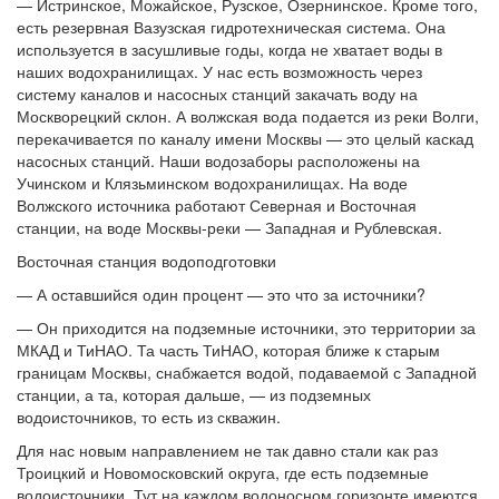
— Истринское, Можайское, Рузское, Озернинское. Кроме того,
есть резервная Вазузская гидротехническая система. Она
используется в засушливые годы, когда не хватает воды в
наших водохранилищах. У нас есть возможность через
систему каналов и насосных станций закачать воду на
Москворецкий склон. А волжская вода подается из реки Волги,
перекачивается по каналу имени Москвы — это целый каскад
насосных станций. Наши водозаборы расположены на
Учинском и Клязьминском водохранилищах. На воде
Волжского источника работают Северная и Восточная
станции, на воде Москвы-реки — Западная и Рублевская.
Восточная станция водоподготовки
— А оставшийся один процент — это что за источники?
— Он приходится на подземные источники, это территории за
МКАД и ТиНАО. Та часть ТиНАО, которая ближе к старым
границам Москвы, снабжается водой, подаваемой с Западной
станции, а та, которая дальше, — из подземных
водоисточников, то есть из скважин.
Для нас новым направлением не так давно стали как раз
Троицкий и Новомосковский округа, где есть подземные
водоисточники. Тут на каждом водоносном горизонте имеются