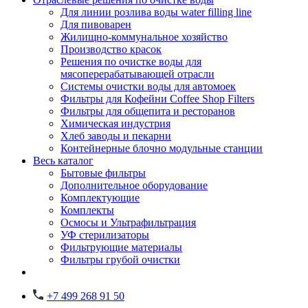
Для линии розлива воды water filling line
Для пивоварен
Жилищно-коммунальное хозяйство
Производство красок
Решения по очистке воды для
мясоперерабатывающей отрасли
Системы очистки воды для автомоек
Фильтры для Кофейни Coffee Shop Filters
Фильтры для общепита и ресторанов
Химическая индустрия
Хлеб заводы и пекарни
Контейнерные блочно модульные станции
Весь каталог
Бытовые фильтры
Дополнительное оборудование
Комплектующие
Комплекты
Осмосы и Ультрафильтрация
УФ стерилизаторы
Фильтрующие материалы
Фильтры грубой очистки
+7 499 268 91 50