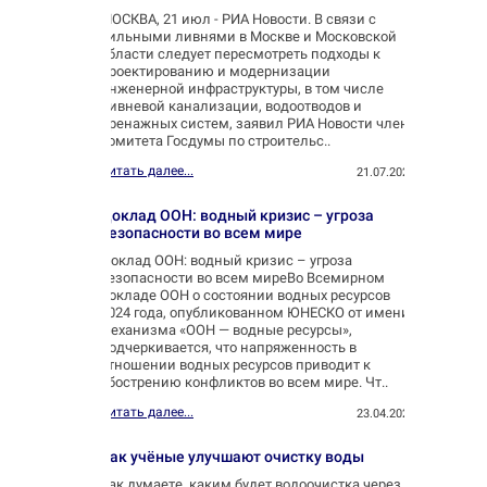
МОСКВА, 21 июл - РИА Новости. В связи с
сильными ливнями в Москве и Московской
области следует пересмотреть подходы к
проектированию и модернизации
инженерной инфраструктуры, в том числе
ливневой канализации, водоотводов и
дренажных систем, заявил РИА Новости член
комитета Госдумы по строительс..
Читать далее...
21.07.2025
Доклад ООН: водный кризис – угроза
безопасности во всем мире
Доклад ООН: водный кризис – угроза
безопасности во всем миреВо Всемирном
докладе ООН о состоянии водных ресурсов
2024 года, опубликованном ЮНЕСКО от имени
механизма «ООН — водные ресурсы»,
подчеркивается, что напряженность в
отношении водных ресурсов приводит к
обострению конфликтов во всем мире. Чт..
Читать далее...
23.04.2025
Как учёные улучшают очистку воды
Как думаете, каким будет водоочистка через