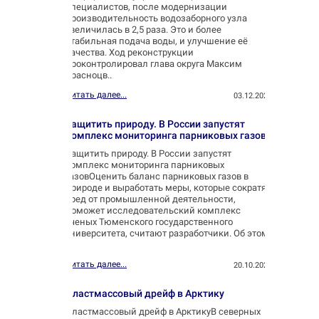
специалистов, после модернизации
производительность водозаборного узла
увеличилась в 2,5 раза. Это и более
стабильная подача воды, и улучшение её
качества. Ход реконструкции
проконтролировал глава округа Максим
Красноцв..
Читать далее...
03.12.2025
Защитить природу. В России запустят
комплекс мониторинга парниковых газов
Защитить природу. В России запустят
комплекс мониторинга парниковых
газовОценить баланс парниковых газов в
природе и выработать меры, которые сократят
вред от промышленной деятельности,
поможет исследовательский комплекс
ученых Тюменского государственного
университета, считают разработчики. Об этом
..
Читать далее...
20.10.2025
Пластмассовый дрейф в Арктику
Пластмассовый дрейф в АрктикуВ северных