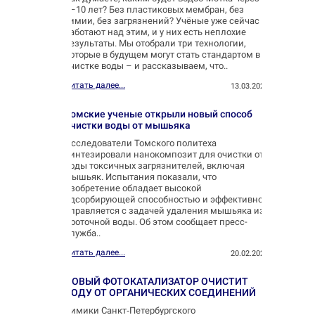
5–10 лет? Без пластиковых мембран, без
химии, без загрязнений? Учёные уже сейчас
работают над этим, и у них есть неплохие
результаты. Мы отобрали три технологии,
которые в будущем могут стать стандартом в
очистке воды – и рассказываем, что..
Читать далее...
13.03.2025
Томские ученые открыли новый способ
очистки воды от мышьяка
Исследователи Томского политеха
синтезировали нанокомпозит для очистки от
воды токсичных загрязнителей, включая
мышьяк. Испытания показали, что
изобретение обладает высокой
адсорбирующей способностью и эффективно
справляется с задачей удаления мышьяка из
проточной воды. Об этом сообщает пресс-
служба..
Читать далее...
20.02.2025
НОВЫЙ ФОТОКАТАЛИЗАТОР ОЧИСТИТ
ВОДУ ОТ ОРГАНИЧЕСКИХ СОЕДИНЕНИЙ
Химики Санкт‑Петербургского