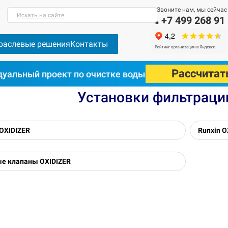
Звоните нам, мы сейчас
Искать на сайте
+7 499 268 91
раслевые решения
Контакты
Рассчитат
уальный проект по очистке воды
сь каталог
Комплекты
Установки фильтрации OXIDIZER
Установки фильтраци
 OXIDIZER
Runxin O
е клапаны OXIDIZER