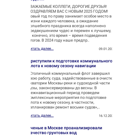
УВАЖАЕМЫЕ КОЛЛЕГИ, ДОРОГИЕ ДРУЗЬЯ!
ПОЗДРАВЛЯЕМ ВАС С НОВЫМ 2025 ГОДОМ!
Новый год по праву занимает особое место в
жизни каждого человека, а ожидание
волшебного праздника всегда наполнено
предвкушением чудес и перемен к лучшему,
и, конечно, это время – время подведения
итогов. В 2024 году наше предпр..
Читать далее...
09.01.2025
Приступили к подготовке коммунального
флота к новому сезону навигации
«Столичный коммунальный флот завершил
свою работу, суда, задействованные в очистке
акватории Москвы-реки и судоходной части
Яузы, законсервированы до весны. В
межнавигационный период проведем
комплексные мероприятия по подготовке
флота к новому сезону, в частности,
запланирован ремонт восьми судов»,..
Читать далее...
16.12.2024
Ученые в Москве проанализировали
качество грунтовых вод