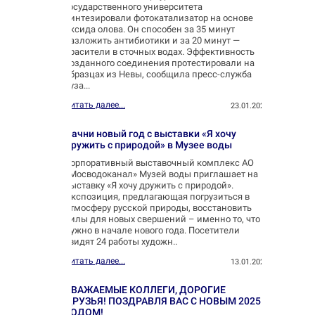
государственного университета
синтезировали фотокатализатор на основе
оксида олова. Он способен за 35 минут
разложить антибиотики и за 20 минут —
красители в сточных водах. Эффективность
созданного соединения протестировали на
образцах из Невы, сообщила пресс-служба
вуза...
Читать далее...
23.01.2025
Начни новый год с выставки «Я хочу
дружить с природой» в Музее воды
Корпоративный выставочный комплекс АО
«Мосводоканал» Музей воды приглашает на
выставку «Я хочу дружить с природой».
Экспозиция, предлагающая погрузиться в
атмосферу русской природы, восстановить
силы для новых свершений – именно то, что
нужно в начале нового года. Посетители
увидят 24 работы художн..
Читать далее...
13.01.2025
УВАЖАЕМЫЕ КОЛЛЕГИ, ДОРОГИЕ
ДРУЗЬЯ! ПОЗДРАВЛЯ ВАС С НОВЫМ 2025
ГОДОМ!