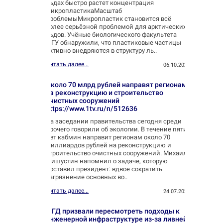
льдах быстро растет концентрация
микропластикаМасштаб
проблемыМикропластик становится всё
более серьёзной проблемой для арктических
льдов. Учёные биологического факультета
МГУ обнаружили, что пластиковые частицы
активно внедряются в структуру ль..
Читать далее...
06.10.2025
Около 70 млрд рублей направят регионам
на реконструкцию и строительство
очистных сооружений
https://www.1tv.ru/n/512636
На заседании правительства сегодня среди
прочего говорили об экологии. В течение пяти
лет кабмин направит регионам около 70
миллиардов рублей на реконструкцию и
строительство очистных сооружений. Михаил
Мишустин напомнил о задаче, которую
поставил президент: вдвое сократить
загрязнение основных во..
Читать далее...
24.07.2025
В ГД призвали пересмотреть подходы к
инженерной инфраструктуре из-за ливней