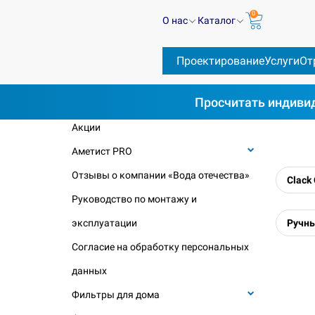
0
О нас
Каталог
Проектирование
Услуги
От
Просчитать
индивид
КАТЕГОРИИ
Ве
Акции
Аметист PRO
Отзывы о компании «Вода отечества»
Clack
Руководство по монтажу и
эксплуатации
Ручны
Согласие на обработку персональных
данных
Фильтры для дома