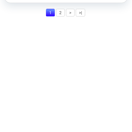
1
2
>
>|