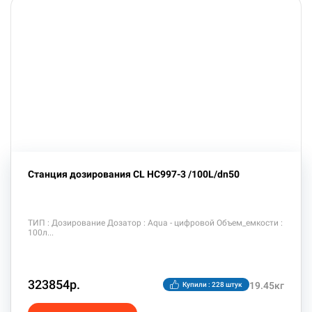
Станция дозирования CL HC997-3 /100L/dn50
ТИП : Дозирование Дозатор : Aqua - цифровой Объем_емкости :
100л
323854р.
19.45кг
Купили : 228 штук