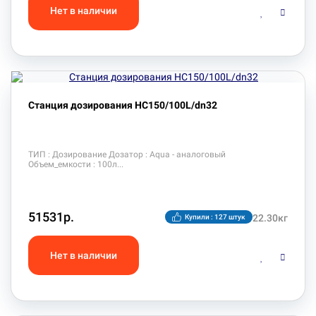
Станция дозирования HC150/100L/dn32
ТИП : Дозирование Дозатор : Aqua - аналоговый
Объем_емкости : 100л
51531р.
22.30кг
Купили : 127 штук