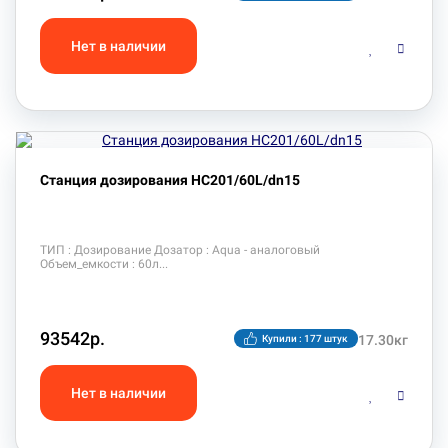
Станция дозирования HC201/60L/dn15
ТИП : Дозирование Дозатор : Aqua - аналоговый
Объем_емкости : 60л
93542р.
17.30кг
Купили : 177 штук