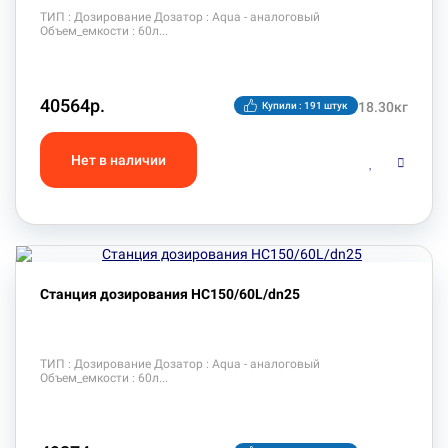
ТИП : Дозирование Дозатор : Aqua - аналоговый
Объем_емкости : 60л
40564р.
18.30кг
Купили : 191 штук
Станция дозирования HC150/60L/dn25
ТИП : Дозирование Дозатор : Aqua - аналоговый
Объем_емкости : 60л