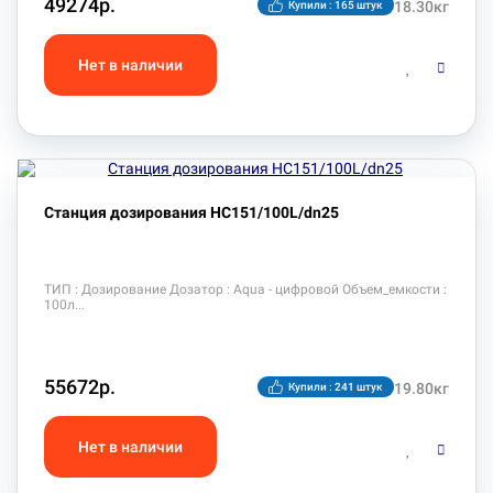
49274р.
18.30кг
Купили : 165 штук
Станция дозирования HC151/100L/dn25
ТИП : Дозирование Дозатор : Aqua - цифровой Объем_емкости :
100л
55672р.
19.80кг
Купили : 241 штук