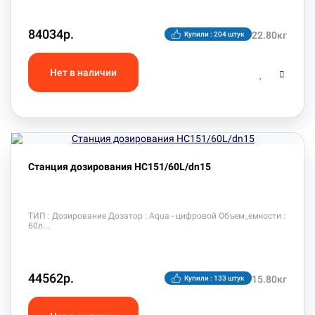
84034р.
22.80кг
Купили : 204 штук
Станция дозирования HC151/60L/dn15
ТИП : Дозирование Дозатор : Aqua - цифровой Объем_емкости :
60л
44562р.
15.80кг
Купили : 133 штук