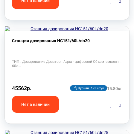
Станция дозирования HC151/60L/dn20
ТИП : Дозирование Дозатор : Aqua - цифровой Объем_емкости :
60л
45562р.
15.80кг
Купили : 193 штук