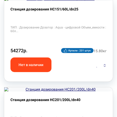
Станция дозирования HC151/60L/dn25
ТИП : Дозирование Дозатор : Aqua - цифровой Объем_емкости :
60л
54272р.
15.80кг
Купили : 201 штук
Станция дозирования HC201/200L/dn40