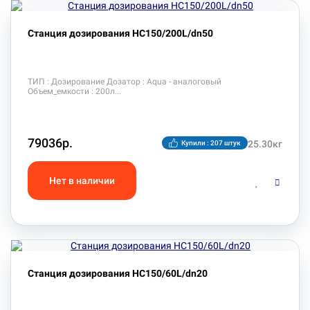
Станция дозирования HC150/200L/dn50
ТИП : Дозирование Дозатор : Aqua - аналоговый
Объем_емкости : 200л
79036р.
25.30кг
Купили : 207 штук
Станция дозирования HC150/60L/dn20