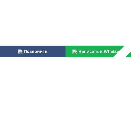
Позвонить
Написать в Whatsapp
Наши преимущества:
Работаем более 31 года
Осуществляем услуги по монтажу и пуско-наладке
водоочистного оборудования для бытовых и
централизованных потребителей
Являемся официальным поставщиком Российской армии,
МВД, МЧС, ФПС
Лучшая компания отрасли согласно данным Центра
аналитических исследований