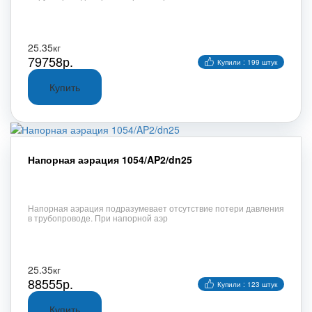
25.35кг
79758р.
Купили : 199 штук
Напорная аэрация 1054/AP2/dn25
Напорная аэрация подразумевает отсутствие потери давления
в трубопроводе. При напорной аэр
25.35кг
88555р.
Купили : 123 штук