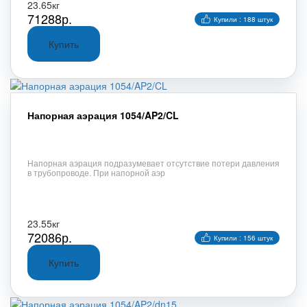
23.65кг
71288р.
Купили : 188 штук
Напорная аэрация 1054/AP2/CL
Напорная аэрация подразумевает отсутствие потери давления
в трубопроводе. При напорной аэр
23.55кг
72086р.
Купили : 156 штук