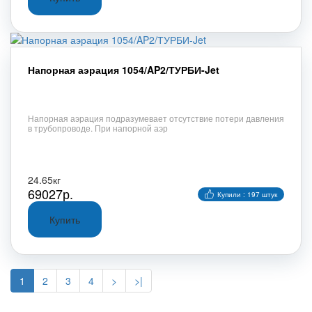
Напорная аэрация 1054/AP2/ТУРБИ-Jet
Напорная аэрация подразумевает отсутствие потери давления
в трубопроводе. При напорной аэр
24.65кг
69027р.
Купили : 197 штук
1
2
3
4
>
>|