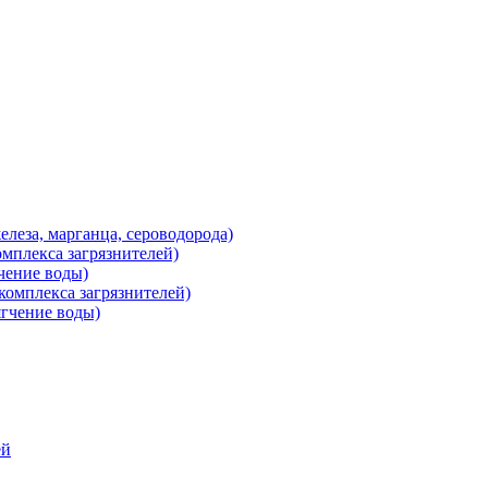
леза, марганца, сероводорода)
мплекса загрязнителей)
чение воды)
омплекса загрязнителей)
гчение воды)
ей