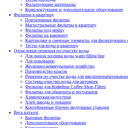
Фильтрующие материалы
Комплектующие и дополнительное оборудование
Фильтры в квартиру
Портативные фильтры
Магистральные фильтры в квартиру
Фильтры под мойку
Фильтры на раковину
Картриджи и сменные элементы для фильтрующих 
Тесты для воды в квартиру
Отраслевые решения по очистке воды
Для линии розлива воды water filling line
Для пивоварен
Жилищно-коммунальное хозяйство
Производство красок
Решения по очистке воды для мясоперерабатывающ
Системы очистки воды для автомоек
Фильтры для Кофейни Coffee Shop Filters
Фильтры для общепита и ресторанов
Химическая индустрия
Хлеб заводы и пекарни
Контейнерные блочно модульные станции
Весь каталог
Бытовые фильтры
Дополнительное оборудование
Комплектующие