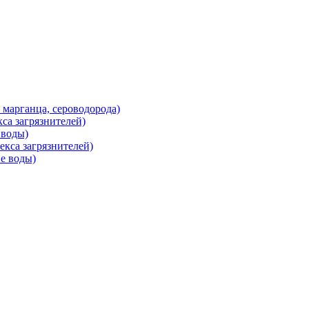
марганца, сероводорода)
са загрязнителей)
 воды)
кса загрязнителей)
е воды)