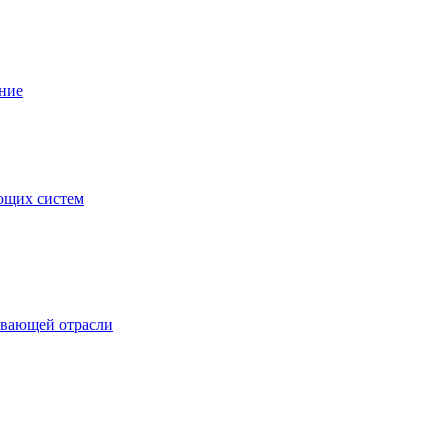
ние
ющих систем
ывающей отрасли