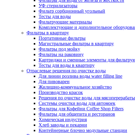
Фильтры для воды от железа и жесткости
УФ стерилизаторы
Фильтр сорбционный угольный
Тесты для воды
Фильтрующие материалы
Комплектующие и дополнительное оборудова
Фильтры в квартиру
Портативные фильтры
Магистральные фильтры в квартиру
Фильтры под мойку
Фильтры на раковину
Картриджи и сменные элементы для фильтру
Тесты для воды в квартиру
Отраслевые решения по очистке воды
Для линии розлива воды water filling line
Для пивоварен
Жилищно-коммунальное хозяйство
Производство красок
Решения по очистке воды для мясоперерабат
Системы очистки воды для автомоек
Фильтры для Кофейни Coffee Shop Filters
Фильтры для общепита и ресторанов
Химическая индустрия
Хлеб заводы и пекарни
Контейнерные блочно модульные станции