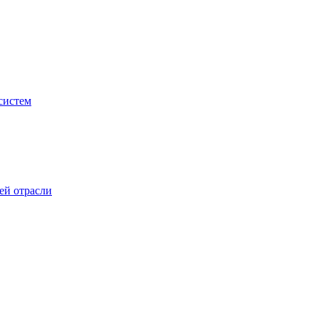
систем
ей отрасли