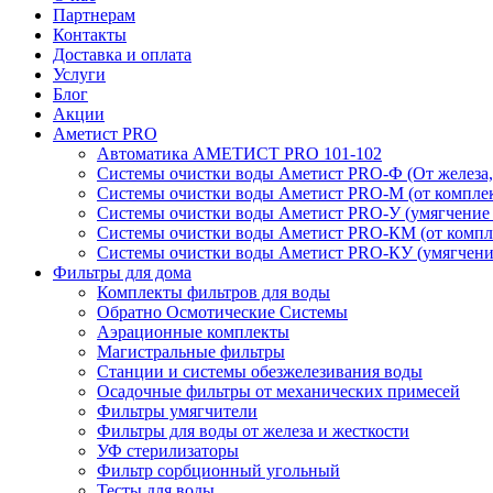
Партнерам
Контакты
Доставка и оплата
Услуги
Блог
Акции
Аметист PRO
Автоматика АМЕТИСТ PRO 101-102
Системы очистки воды Аметист PRO-Ф (От железа, 
Системы очистки воды Аметист PRO-M (от комплек
Системы очистки воды Аметист PRO-У (умягчение
Системы очистки воды Аметист PRO-КM (от компле
Системы очистки воды Аметист PRO-КУ (умягчени
Фильтры для дома
Комплекты фильтров для воды
Обратно Осмотические Системы
Аэрационные комплекты
Магистральные фильтры
Станции и системы обезжелезивания воды
Осадочные фильтры от механических примесей
Фильтры умягчители
Фильтры для воды от железа и жесткости
УФ стерилизаторы
Фильтр сорбционный угольный
Тесты для воды