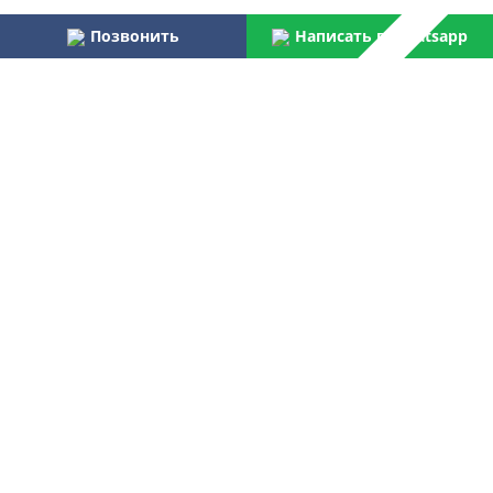
Позвонить
Написать в Whatsapp
Наши преимущества:
Работаем более 31 года
Осуществляем услуги по монтажу и пуско-наладке
водоочистного оборудования для бытовых и
централизованных потребителей
Являемся официальным поставщиком Российской армии,
МВД, МЧС, ФПС
Лучшая компания отрасли согласно данным Центра
аналитических исследований
Контакты
+7 499 268 91 50
Звоните нам:
Пишите нам:
ovtsale@gmail.com
Пишите в Telegram