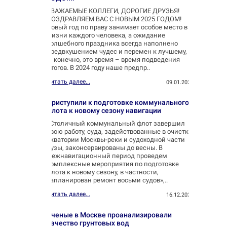
УВАЖАЕМЫЕ КОЛЛЕГИ, ДОРОГИЕ ДРУЗЬЯ!
ПОЗДРАВЛЯЕМ ВАС С НОВЫМ 2025 ГОДОМ!
Новый год по праву занимает особое место в
жизни каждого человека, а ожидание
волшебного праздника всегда наполнено
предвкушением чудес и перемен к лучшему,
и, конечно, это время – время подведения
итогов. В 2024 году наше предпр..
Читать далее...
09.01.2025
Приступили к подготовке коммунального
флота к новому сезону навигации
«Столичный коммунальный флот завершил
свою работу, суда, задействованные в очистке
акватории Москвы-реки и судоходной части
Яузы, законсервированы до весны. В
межнавигационный период проведем
комплексные мероприятия по подготовке
флота к новому сезону, в частности,
запланирован ремонт восьми судов»,..
Читать далее...
16.12.2024
Ученые в Москве проанализировали
качество грунтовых вод