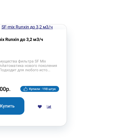
ix Runxin до 3,2 м3/ч
мущества фильтра SF Mix
inАвтоматика нового поколения
Подходит для любого исто
00р.
Купили : 198 штук