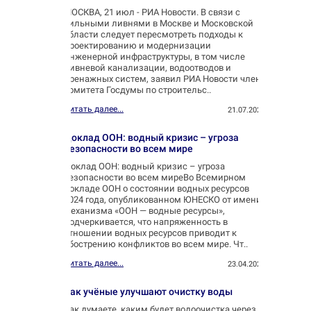
МОСКВА, 21 июл - РИА Новости. В связи с
сильными ливнями в Москве и Московской
области следует пересмотреть подходы к
проектированию и модернизации
инженерной инфраструктуры, в том числе
ливневой канализации, водоотводов и
дренажных систем, заявил РИА Новости член
комитета Госдумы по строительс..
Читать далее...
21.07.2025
Доклад ООН: водный кризис – угроза
безопасности во всем мире
Доклад ООН: водный кризис – угроза
безопасности во всем миреВо Всемирном
докладе ООН о состоянии водных ресурсов
2024 года, опубликованном ЮНЕСКО от имени
механизма «ООН — водные ресурсы»,
подчеркивается, что напряженность в
отношении водных ресурсов приводит к
обострению конфликтов во всем мире. Чт..
Читать далее...
23.04.2025
Как учёные улучшают очистку воды
Как думаете, каким будет водоочистка через