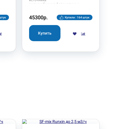
источника
водоснабжения;Автоматика н
45300р.
 штук
Купили : 164 штук