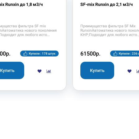
ix Runxin до 1,8 м3/ч
SF-mix Runxin до 2,1 м3/ч
мущества фильтра SF mix
Преимущества фильтра SF Mix
inАвтоматика нового поколения
RunxinАвтоматика нового покол
Подходит для любого исто
КНР;Подходит для любого исто
00р.
61500р.
Купили : 178 штук
Купили : 236