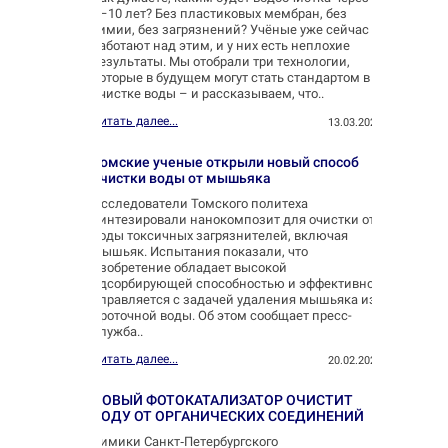
5–10 лет? Без пластиковых мембран, без
химии, без загрязнений? Учёные уже сейчас
работают над этим, и у них есть неплохие
результаты. Мы отобрали три технологии,
которые в будущем могут стать стандартом в
очистке воды – и рассказываем, что..
Читать далее...
13.03.2025
Томские ученые открыли новый способ
очистки воды от мышьяка
Исследователи Томского политеха
синтезировали нанокомпозит для очистки от
воды токсичных загрязнителей, включая
мышьяк. Испытания показали, что
изобретение обладает высокой
адсорбирующей способностью и эффективно
справляется с задачей удаления мышьяка из
проточной воды. Об этом сообщает пресс-
служба..
Читать далее...
20.02.2025
НОВЫЙ ФОТОКАТАЛИЗАТОР ОЧИСТИТ
ВОДУ ОТ ОРГАНИЧЕСКИХ СОЕДИНЕНИЙ
Химики Санкт‑Петербургского