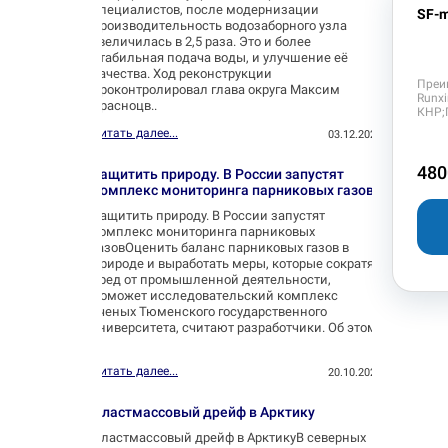
специалистов, после модернизации
SF-m
производительность водозаборного узла
увеличилась в 2,5 раза. Это и более
стабильная подача воды, и улучшение её
качества. Ход реконструкции
Преи
проконтролировал глава округа Максим
Runx
Красноцв..
КНР;
Читать далее...
03.12.2025
480
Защитить природу. В России запустят
комплекс мониторинга парниковых газов
Защитить природу. В России запустят
комплекс мониторинга парниковых
газовОценить баланс парниковых газов в
природе и выработать меры, которые сократят
вред от промышленной деятельности,
поможет исследовательский комплекс
ученых Тюменского государственного
университета, считают разработчики. Об этом
..
Читать далее...
20.10.2025
Пластмассовый дрейф в Арктику
Пластмассовый дрейф в АрктикуВ северных