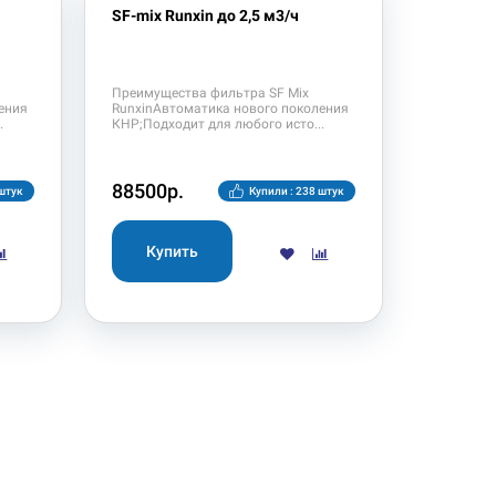
SF-mix Runxin до 2,5 м3/ч
Преимущества фильтра SF Mix
ения
RunxinАвтоматика нового поколения
КНР;Подходит для любого исто
88500р.
 штук
Купили : 238 штук