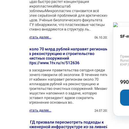
льдах быстро растет концентрация
микропластикаМасштаб
проблемыМикропластик становится всё
более серьёзной проблемой для арктических
льдов. Учёные биологического факультета
МГУ обнаружили, что пластиковые частицы
активно внедряются в структуру ль..
SF-m
Читать далее...
06.10.2025
Около 70 млрд рублей направят регионам
на реконструкцию и строительство
Преи
очистных сооружений
Runx
https://www.1tv.ru/n/512636
КНР;
На заседании правительства сегодня среди
прочего говорили об экологии. В течение пяти
лет кабмин направит регионам около 70
990
миллиардов рублей на реконструкцию и
строительство очистных сооружений. Михаил
Мишустин напомнил о задаче, которую
поставил президент: вдвое сократить
загрязнение основных во..
Читать далее...
24.07.2025
В ГД призвали пересмотреть подходы к
инженерной инфраструктуре из-за ливней