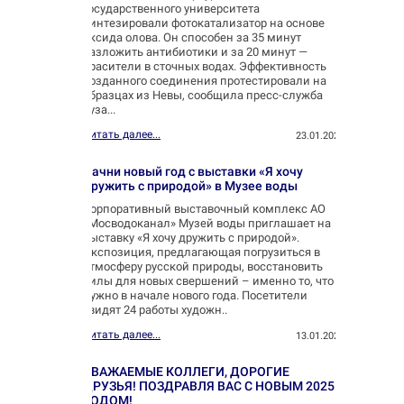
государственного университета
синтезировали фотокатализатор на основе
оксида олова. Он способен за 35 минут
разложить антибиотики и за 20 минут —
красители в сточных водах. Эффективность
созданного соединения протестировали на
образцах из Невы, сообщила пресс-служба
вуза...
Читать далее...
23.01.2025
Начни новый год с выставки «Я хочу
дружить с природой» в Музее воды
Корпоративный выставочный комплекс АО
«Мосводоканал» Музей воды приглашает на
выставку «Я хочу дружить с природой».
Экспозиция, предлагающая погрузиться в
атмосферу русской природы, восстановить
силы для новых свершений – именно то, что
нужно в начале нового года. Посетители
увидят 24 работы художн..
Читать далее...
13.01.2025
УВАЖАЕМЫЕ КОЛЛЕГИ, ДОРОГИЕ
ДРУЗЬЯ! ПОЗДРАВЛЯ ВАС С НОВЫМ 2025
ГОДОМ!