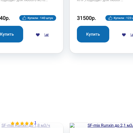
Подходит для любого исто
КНР;Подходит для любог
40р.
31500р.
Купили : 140 штук
Купили : 123
1