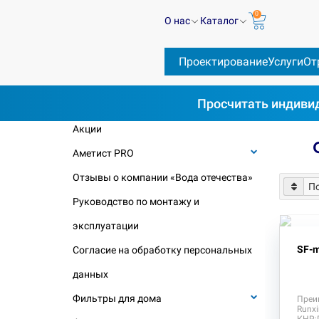
0
О нас
Каталог
Проектирование
Услуги
От
Просчитать
индивид
КАТЕГОРИИ
Фи
Филь
Акции
Аметист PRO
Отзывы о компании «Вода отечества»
Руководство по монтажу и
эксплуатации
SF-m
Согласие на обработку персональных
данных
Фильтры для дома
Преи
Runx