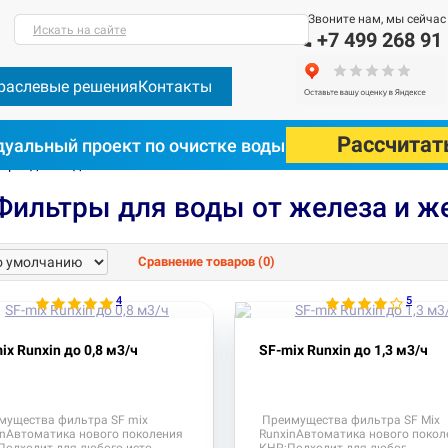
Звоните нам, мы сейчас
Искать на сайте
+7 499 268 91
раслевые решения
Контакты
Рассчитат
уальный проект по очистке воды
льтры для дома
Фильтры для воды от железа и жесткости
тры для воды от железа и жесткости SF-mix-Runxin
Фильтры для воды от железа и же
Сравнение товаров (0)
4
5
ix Runxin до 0,8 м3/ч
SF-mix Runxin до 1,3 м3/ч
мущества фильтра SF mix
Преимущества фильтра SF Mix
inАвтоматика нового поколения
RunxinАвтоматика нового покол