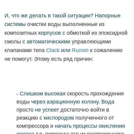
И, что же делать в такой ситуации? Напорные
системы
очистки воды выполненные из
композитных
корпусов
с обмоткой из эпоксидной
смолы
с
автоматическими
управляющими
клапанами типа
Clack
или
Runxin
к сожалению
не помогут. Этому есть ряд причин:
- Слишком высокая
скорость прохождения
воды
через аэрационную колону
.
Вода
просто
не успеет
достаточно войти в
реакцию с
кислородом
полученного
от
компрессора и
начать процессы окисления
железа
т.е. перехода его из растворенного