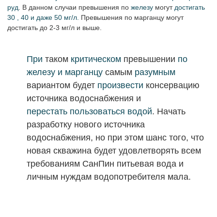
руд
. В данном случаи
превышения по
железу
могут
достигать
30 , 40 и даже 50 мг/л.
Превышения по марганцу могут
достигать до 2-3 мг/л и выше.
При
таком
критическом
превышении
по
железу и марганцу
самым
разумным
вариантом будет
произвести
консервацию
источника водоснабжения и
перестать
пользоваться водой
. Начать
разработку нового источника
водоснабжения, но при этом шанс того, что
новая скважина будет удовлетворять всем
требованиям
СанПин питьевая вода и
личным нуждам водопотребителя мала.