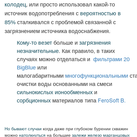
колодец
, или просто использовал какой-то
источник водопотребления с
вероятностью
в
85%
сталкивался с проблемой связанной с
загрязнением источника водоснабжения.
Кому-то везет
больше и
загрязнения
незначительные
. Как правило, в таких
случаях можно отделаться и
фильтрами 20
BigBlue
или
малогабаритными
многофункциональными
ст
очистки воды основанными на смеси
сильнокислых
ионообменных
и
FeroSoft B.
сорбционных
материалов типа
Но бывают случаи
когда даже при глубоком бурении скважин
можно
натолкнуться
на большие
залежи железо марганцовых