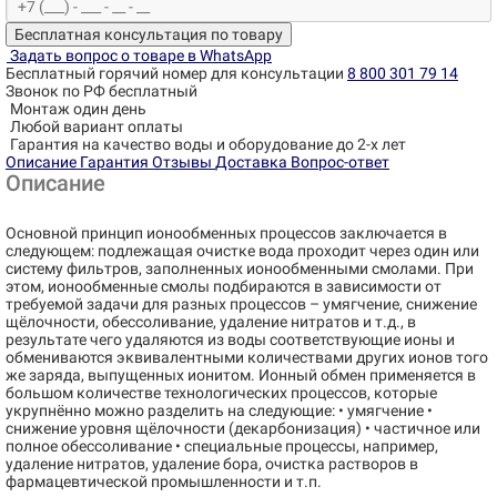
Бесплатная консультация по товару
Задать вопрос о товаре в WhatsApp
Бесплатный горячий номер для консультации
8 800 301 79 14
Звонок по РФ бесплатный
Монтаж один день
Любой вариант оплаты
Гарантия на качество воды и оборудование до 2-х лет
Описание
Гарантия
Отзывы
Доставка
Вопрос-ответ
Описание
Основной принцип ионообменных процессов заключается в
следующем: подлежащая очистке вода проходит через один или
систему фильтров, заполненных ионообменными смолами. При
этом, ионообменные смолы подбираются в зависимости от
требуемой задачи для разных процессов – умягчение, снижение
щёлочности, обессоливание, удаление нитратов и т.д., в
результате чего удаляются из воды соответствующие ионы и
обмениваются эквивалентными количествами других ионов того
же заряда, выпущенных ионитом. Ионный обмен применяется в
большом количестве технологических процессов, которые
укрупнённо можно разделить на следующие: • умягчение •
снижение уровня щёлочности (декарбонизация) • частичное или
полное обессоливание • специальные процессы, например,
удаление нитратов, удаление бора, очистка растворов в
фармацевтической промышленности и т.п.