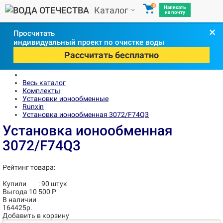
0
Написать
Каталог
на почту
×
Просчитать
индивидуальный проект по очистке воды
Рассчитать бесплатно
Весь каталог
Комплекты
Установки ионообменные
Runxin
Установка ионообменная 3072/F74Q3
Установка ионообменная
3072/F74Q3
Рейтинг товара:
Купили
:
90
штук
Выгода 10 500 Р
В наличии
164425р.
Добавить в корзину