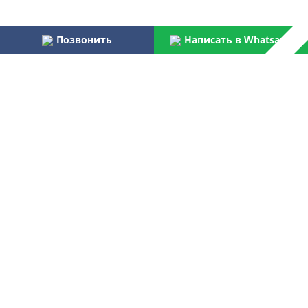
Позвонить
Написать в Whatsapp
Наши преимущества:
Работаем более 31 года
Осуществляем услуги по монтажу и пуско-наладке
водоочистного оборудования для бытовых и
централизованных потребителей
Являемся официальным поставщиком Российской армии,
МВД, МЧС, ФПС
Лучшая компания отрасли согласно данным Центра
аналитических исследований
Контакты
+7 499 268 91 50
Звоните нам:
Пишите нам:
ovtsale@gmail.com