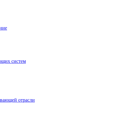
ние
ющих систем
ывающей отрасли