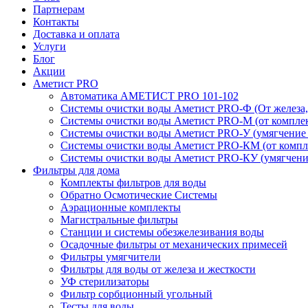
Партнерам
Контакты
Доставка и оплата
Услуги
Блог
Акции
Аметист PRO
Автоматика АМЕТИСТ PRO 101-102
Системы очистки воды Аметист PRO-Ф (От железа, 
Системы очистки воды Аметист PRO-M (от комплек
Системы очистки воды Аметист PRO-У (умягчение
Системы очистки воды Аметист PRO-КM (от компле
Системы очистки воды Аметист PRO-КУ (умягчени
Фильтры для дома
Комплекты фильтров для воды
Обратно Осмотические Системы
Аэрационные комплекты
Магистральные фильтры
Станции и системы обезжелезивания воды
Осадочные фильтры от механических примесей
Фильтры умягчители
Фильтры для воды от железа и жесткости
УФ стерилизаторы
Фильтр сорбционный угольный
Тесты для воды