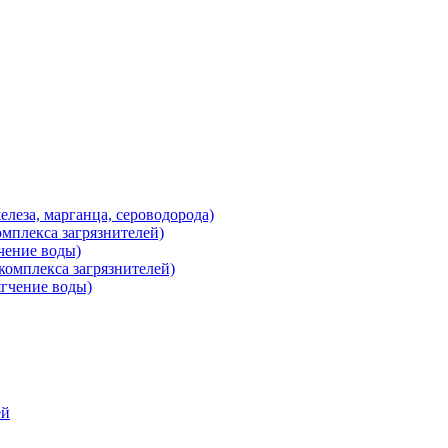
леза, марганца, сероводорода)
мплекса загрязнителей)
чение воды)
омплекса загрязнителей)
гчение воды)
ей