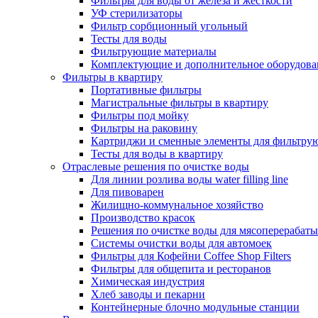
Фильтры для воды от железа и жесткости
УФ стерилизаторы
Фильтр сорбционный угольный
Тесты для воды
Фильтрующие материалы
Комплектующие и дополнительное оборудова
Фильтры в квартиру
Портативные фильтры
Магистральные фильтры в квартиру
Фильтры под мойку
Фильтры на раковину
Картриджи и сменные элементы для фильтру
Тесты для воды в квартиру
Отраслевые решения по очистке воды
Для линии розлива воды water filling line
Для пивоварен
Жилищно-коммунальное хозяйство
Производство красок
Решения по очистке воды для мясоперерабат
Системы очистки воды для автомоек
Фильтры для Кофейни Coffee Shop Filters
Фильтры для общепита и ресторанов
Химическая индустрия
Хлеб заводы и пекарни
Контейнерные блочно модульные станции