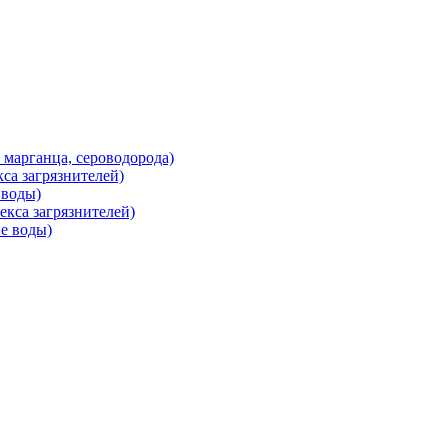
марганца, сероводорода)
са загрязнителей)
 воды)
кса загрязнителей)
е воды)