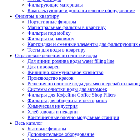
Фильтрующие материалы
Комплектующие и дополнительное оборудование
Фильтры в квартиру
Портативные фильтры
Магистральные фильтры в квартиру
Фильтры под мойку
Фильтры на раковину
Картриджи и сменные элементы для фильтрующих 
Тесты для воды в квартиру
Отраслевые решения по очистке воды
Для линии розлива воды water filling line
Для пивоварен
Жилищно-коммунальное хозяйство
Производство красок
Решения по очистке воды для мясоперерабатывающ
Системы очистки воды для автомоек
Фильтры для Кофейни Coffee Shop Filters
Фильтры для общепита и ресторанов
Химическая индустрия
Хлеб заводы и пекарни
Контейнерные блочно модульные станции
Весь каталог
Бытовые фильтры
Дополнительное оборудование
Комплектующие