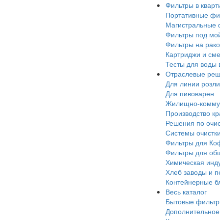
Фильтры в кварт
Портативные фи
Магистральные 
Фильтры под мо
Фильтры на рак
Картриджи и см
Тесты для воды 
Отраслевые реш
Для линии розлива
Для пивоварен
Жилищно-коммун
Производство кр
Решения по очи
Системы очистки
Фильтры для Коф
Фильтры для об
Химическая инд
Хлеб заводы и п
Контейнерные б
Весь каталог
Бытовые фильт
Дополнительное