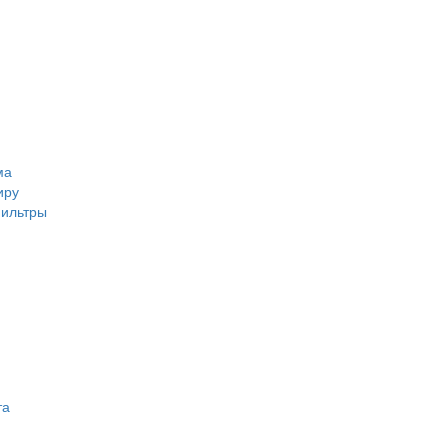
ма
иру
ильтры
та