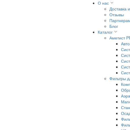
О нас
Доставка 
Отзывы
Партнера
Блог
Каталог
Аметист 
Авт
Сист
Сист
Сист
Сист
Сист
Фильтры д
Комп
Обр
Аэр
Маг
Стан
Осад
Филь
Филь