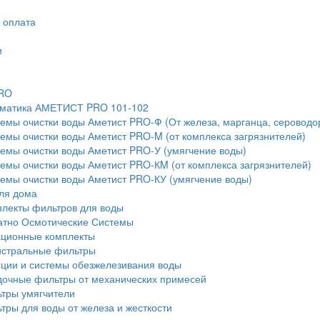
и оплата
м
PRO
оматика АМЕТИСТ PRO 101-102
емы очистки воды Аметист PRO-Ф (От железа, марганца, сероводо
емы очистки воды Аметист PRO-M (от комплекса загрязнителей)
емы очистки воды Аметист PRO-У (умягчение воды)
емы очистки воды Аметист PRO-КM (от комплекса загрязнителей)
емы очистки воды Аметист PRO-КУ (умягчение воды)
ля дома
лекты фильтров для воды
атно Осмотические Системы
ационные комплекты
истральные фильтры
ции и системы обезжелезивания воды
очные фильтры от механических примесей
тры умягчители
тры для воды от железа и жесткости