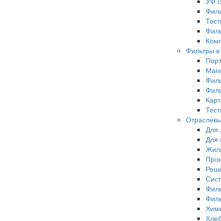
УФ с
Филь
Тест
Фил
Комп
Фильтры в
Пор
Маги
Филь
Филь
Карт
Тест
Отраслевы
Для 
Для 
Жил
Прои
Реше
Сист
Филь
Филь
Хими
Хлеб