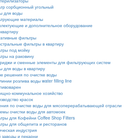
терилизаторы
тр сорбционный угольный
ы для воды
ьтрующие материалы
лектующие и дополнительное оборудование
 квартиру
тативные фильтры
стральные фильтры в квартиру
тры под мойку
тры на раковину
риджи и сменные элементы для фильтрующих систем
ы для воды в квартиру
е решения по очистке воды
линии розлива воды water filling line
пивоварен
ищно-коммунальное хозяйство
зводство красок
ния по очистке воды для мясоперерабатывающей отрасли
емы очистки воды для автомоек
тры для Кофейни Coffee Shop Filters
тры для общепита и ресторанов
ческая индустрия
 заводы и пекарни