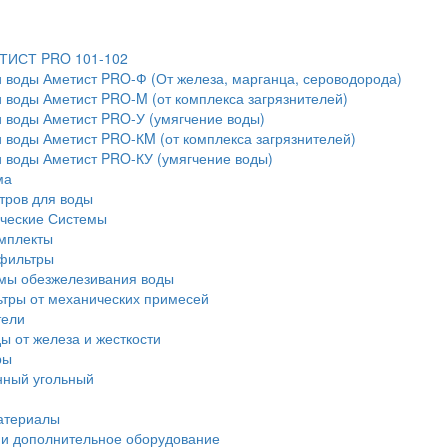
ЕТИСТ PRO 101-102
 воды Аметист PRO-Ф (От железа, марганца, сероводорода)
 воды Аметист PRO-M (от комплекса загрязнителей)
 воды Аметист PRO-У (умягчение воды)
 воды Аметист PRO-КM (от комплекса загрязнителей)
 воды Аметист PRO-КУ (умягчение воды)
ма
тров для воды
ческие Системы
мплекты
фильтры
емы обезжелезивания воды
тры от механических примесей
тели
ы от железа и жесткости
ры
нный угольный
атериалы
и дополнительное оборудование