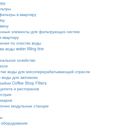
иру
льтры
фильтры в квартиру
йку
овину
енные элементы для фильтрующих систем
в квартиру
ения по очистке воды
 воды water filling line
альное хозяйство
асок
стке воды для мясоперерабатывающей отрасли
 воды для автомоек
ейни Coffee Shop Filters
щепита и ресторанов
устрия
екарни
лочно модульные станции
ры
 оборудование