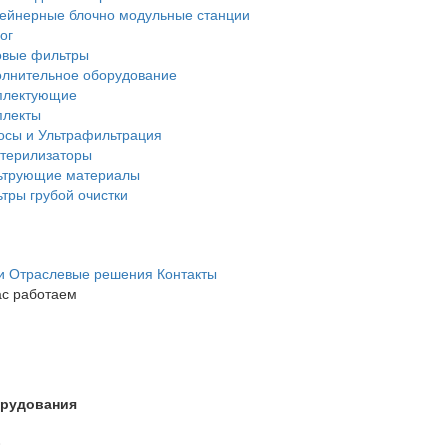
ейнерные блочно модульные станции
ог
овые фильтры
лнительное оборудование
плектующие
плекты
сы и Ультрафильтрация
терилизаторы
ьтрующие материалы
тры грубой очистки
ги
Отраслевые решения
Контакты
ас работаем
орудования
0