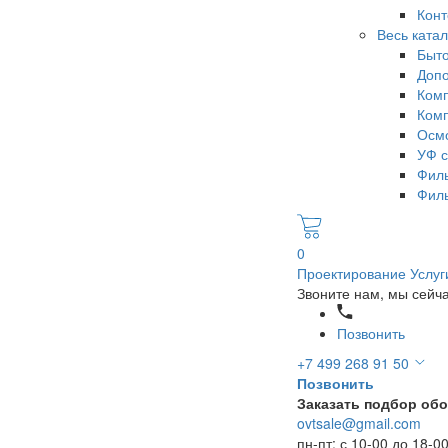
Конт
Весь катал
Быт
Допо
Ком
Ком
Осмо
УФ с
Фил
Филь
0
Проектирование
Услу
Звоните нам, мы сейч
Позвонить
+7 499 268 91 50
Позвонить
Заказать подбор об
ovtsale@gmail.com
пн-пт: с 10-00 до 18-0