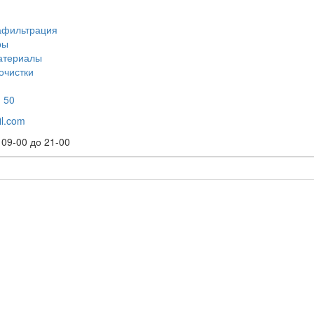
афильтрация
ры
атериалы
очистки
 50
l.com
 09-00 до 21-00