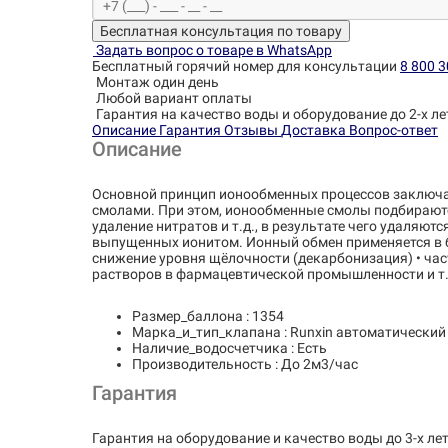
Бесплатная консультация по товару
Задать вопрос о товаре в WhatsApp
Бесплатный горячий номер для консультации
8 800 3
Монтаж один день
Любой вариант оплаты
Гарантия на качество воды и оборудование до 2-х ле
Описание
Гарантия
Отзывы
Доставка
Вопрос-ответ
Описание
Основной принцип ионообменных процессов заключа
смолами. При этом, ионообменные смолы подбираются
удаление нитратов и т.д., в результате чего удаля
выпущенных ионитом. Ионный обмен применяется в б
снижение уровня щёлочности (декарбонизация) • час
растворов в фармацевтической промышленности и т.
Размер_баллона : 1354
Марка_и_тип_клапана : Runxin автоматический
Наличие_водосчетчика : Есть
Производительность : До 2м3/час
Гарантия
Гарантия на оборудование и качество воды до 3-х лет