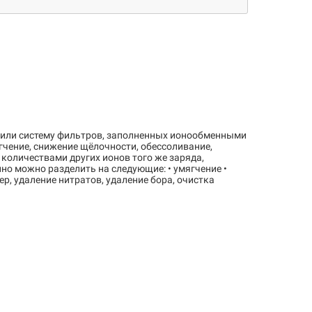
 или систему фильтров, заполненных ионообменными
гчение, снижение щёлочности, обессоливание,
 количествами других ионов того же заряда,
о можно разделить на следующие: • умягчение •
р, удаление нитратов, удаление бора, очистка