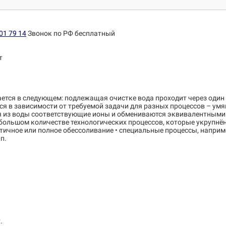
01 79 14
Звонок по РФ бесплатный
т
ется в следующем: подлежащая очистке вода проходит через один
 в зависимости от требуемой задачи для разных процессов – умя
ются из воды соответствующие ионы и обмениваются эквивалентными
ольшом количестве технологических процессов, которые укрупнённ
тичное или полное обессоливание • специальные процессы, наприме
п.
.