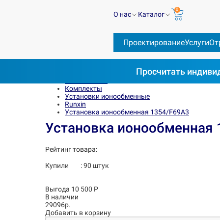
0
О нас
Каталог
Проектирование
Услуги
От
Просчитать
индивид
Весь каталог
Комплекты
Установки ионообменные
Runxin
Установка ионообменная 1354/F69A3
Установка ионообменная 
Рейтинг товара:
Купили
:
90
штук
Выгода 10 500 Р
В наличии
29096р.
Добавить в корзину