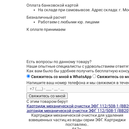
Оплата банковской картой
На складе при самовывозе.
Адрес склада: г. Мо
Безналичный расчет
Работаем с любыми юр. лицами
К оплате принимаем
Есть вопросы по данному товару?
Наши опытные специалисты с удовольствием
ответя
Как вам было бы удобнее получить бесплатную кон
Свяжитесь со мной в WhatsApp
Свяжитесь со мн
Напишите ваш номер телефона и
мы свяжемся в течен
Свяжитесь со мной
С этим товаром берут
508-1 (BB20)
Картридж угольный NatureWater BB 20" CP (CTO-2
 удаления
Блочный угольный фильтровальный картридж сери
 Картриджи
CTO-20L заполнен высококачественным сжатым 
пре..