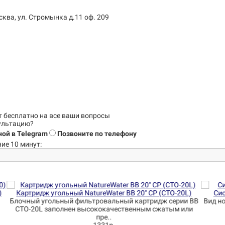
сква, ул. Стромынка д.11 оф. 209
т бесплатно на все ваши вопросы
сультацию?
ой в Telegram
Позвоните по телефону
ие 10 минут:
0L)
Система обратного осмоса NatureWater RO50-NP35
и BB
Вид номенклатуры - Бытовые системы Наличие насоса -
Сис
или
нетЕмкость бака - до 8 литров ..
10457р.