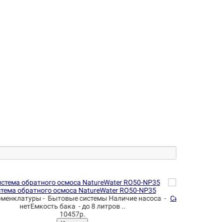
тема обратного осмоса NatureWater RO50-NP36 (35М)
Система обр
с минерализатором
6 ступенчатая система обратного осмоса с
Система оч