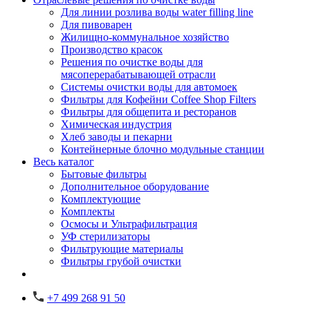
Для линии розлива воды water filling line
Для пивоварен
Жилищно-коммунальное хозяйство
Производство красок
Решения по очистке воды для
мясоперерабатывающей отрасли
Системы очистки воды для автомоек
Фильтры для Кофейни Coffee Shop Filters
Фильтры для общепита и ресторанов
Химическая индустрия
Хлеб заводы и пекарни
Контейнерные блочно модульные станции
Весь каталог
Бытовые фильтры
Дополнительное оборудование
Комплектующие
Комплекты
Осмосы и Ультрафильтрация
УФ стерилизаторы
Фильтрующие материалы
Фильтры грубой очистки
+7 499 268 91 50