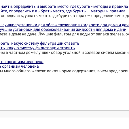
йти, определить и выбрать место, где бурить — методы и правила
 определить, узнать место, где бурить в горах — определение метод
лучшие установки для обезжелезивания жидкости для дома и дачи
еза в доме на даче. Лучшие фильтры для воды от запаха железа, о
ть, какую систему фильтрации ставить
ны в частном доме лучше - обзор угольной и солевой систем механ
на организм человека
ины много общего железа: какая норма содержания, в чем вред пре