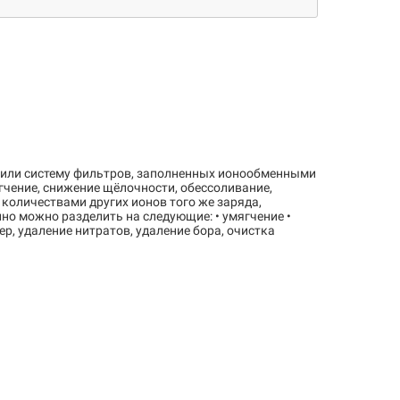
 или систему фильтров, заполненных ионообменными
гчение, снижение щёлочности, обессоливание,
 количествами других ионов того же заряда,
о можно разделить на следующие: • умягчение •
р, удаление нитратов, удаление бора, очистка