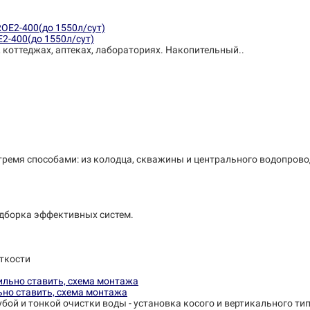
E2-400(до 1550л/сут)
, коттеджах, аптеках, лабораториях. Накопительный..
тремя способами: из колодца, скважины и центрального водопрово
одборка эффективных систем.
ткости
ьно ставить, схема монтажа
убой и тонкой очистки воды - установка косого и вертикального ти