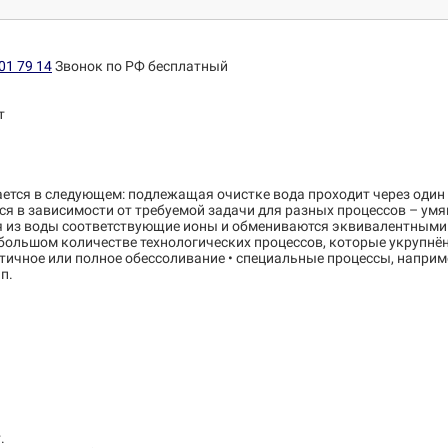
01 79 14
Звонок по РФ бесплатный
т
ется в следующем: подлежащая очистке вода проходит через один
 в зависимости от требуемой задачи для разных процессов – умя
ются из воды соответствующие ионы и обмениваются эквивалентными
ольшом количестве технологических процессов, которые укрупнённ
тичное или полное обессоливание • специальные процессы, наприме
п.
.