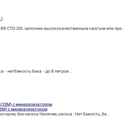
BB CTO-20L заполнен высококачественным сжатым или пре..
- нетЕмкость бака - до 8 литров ..
35М) с минерализатором
атором, без насоса Наличие_насоса : Нет Емкость_ба..