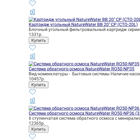
Картридж угольный NatureWater BB 20" CP (CTO-20L)
Блочный угольный фильтровальный картридж серии 
1331р.
Система обратного осмоса NatureWater RO50-NP35
Вид номенклатуры - Бытовые системы Наличие насоса 
10457р.
Система обратного осмоса NatureWater RO50-NP36 (
6 ступенчатая система обратного осмоса с минерализ
12365р.