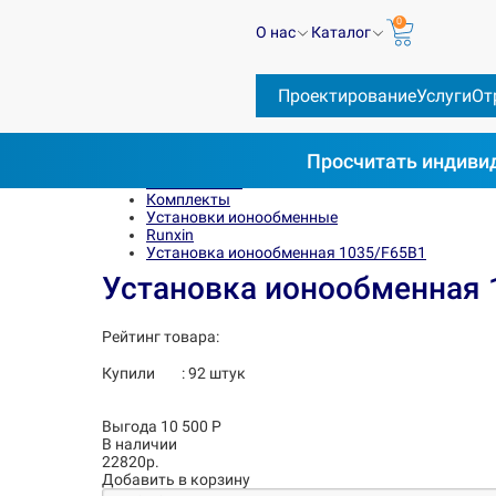
0
О нас
Каталог
Проектирование
Услуги
От
Просчитать
индивид
Весь каталог
Комплекты
Установки ионообменные
Runxin
Установка ионообменная 1035/F65B1
Установка ионообменная 
Рейтинг товара:
Купили
:
92
штук
Выгода 10 500 Р
В наличии
22820р.
Добавить в корзину