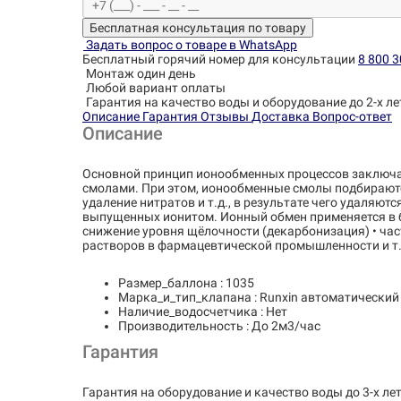
Бесплатная консультация по товару
Задать вопрос о товаре в WhatsApp
Бесплатный горячий номер для консультации
8 800 3
Монтаж один день
Любой вариант оплаты
Гарантия на качество воды и оборудование до 2-х ле
Описание
Гарантия
Отзывы
Доставка
Вопрос-ответ
Описание
Основной принцип ионообменных процессов заключа
смолами. При этом, ионообменные смолы подбираются
удаление нитратов и т.д., в результате чего удаля
выпущенных ионитом. Ионный обмен применяется в б
снижение уровня щёлочности (декарбонизация) • час
растворов в фармацевтической промышленности и т.
Размер_баллона : 1035
Марка_и_тип_клапана : Runxin автоматический
Наличие_водосчетчика : Нет
Производительность : До 2м3/час
Гарантия
Гарантия на оборудование и качество воды до 3-х лет