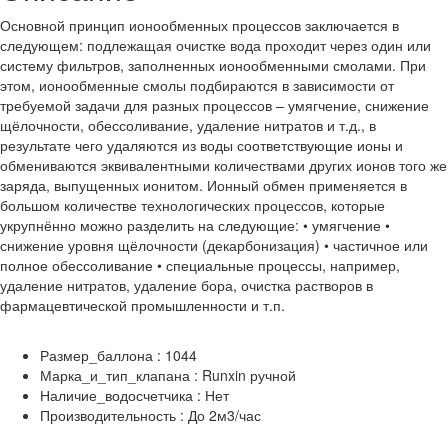
Основной принцип ионообменных процессов заключается в
следующем: подлежащая очистке вода проходит через один или
систему фильтров, заполненных ионообменными смолами. При
этом, ионообменные смолы подбираются в зависимости от
требуемой задачи для разных процессов – умягчение, снижение
щёлочности, обессоливание, удаление нитратов и т.д., в
результате чего удаляются из воды соответствующие ионы и
обмениваются эквивалентными количествами других ионов того же
заряда, выпущенных ионитом. Ионный обмен применяется в
большом количестве технологических процессов, которые
укрупнённо можно разделить на следующие: • умягчение •
снижение уровня щёлочности (декарбонизация) • частичное или
полное обессоливание • специальные процессы, например,
удаление нитратов, удаление бора, очистка растворов в
фармацевтической промышленности и т.п.
Размер_баллона : 1044
Марка_и_тип_клапана : Runxin ручной
Наличие_водосчетчика : Нет
Производительность : До 2м3/час