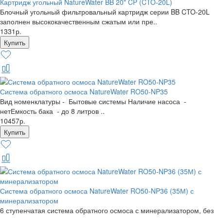
Картридж угольный NatureWater BB 20" CP (CTO-20L)
Блочный угольный фильтровальный картридж серии BB CTO-20L
заполнен высококачественным сжатым или пре..
1331р.
Система обратного осмоса NatureWater RO50-NP35
Вид номенклатуры - Бытовые системы Наличие насоса -
нетЕмкость бака - до 8 литров ..
10457р.
Система обратного осмоса NatureWater RO50-NP36 (35М) с
минерализатором
6 ступенчатая система обратного осмоса с минерализатором, без