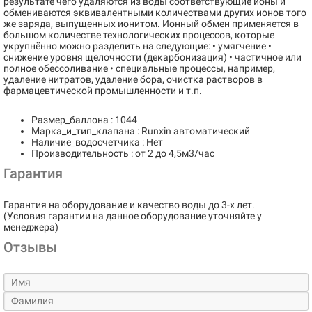
результате чего удаляются из воды соответствующие ионы и
обмениваются эквивалентными количествами других ионов того
же заряда, выпущенных ионитом. Ионный обмен применяется в
большом количестве технологических процессов, которые
укрупнённо можно разделить на следующие: • умягчение •
снижение уровня щёлочности (декарбонизация) • частичное или
полное обессоливание • специальные процессы, например,
удаление нитратов, удаление бора, очистка растворов в
фармацевтической промышленности и т.п.
Размер_баллона : 1044
Марка_и_тип_клапана : Runxin автоматический
Наличие_водосчетчика : Нет
Производительность : от 2 до 4,5м3/час
Гарантия
Гарантия на оборудование и качество воды до 3-х лет.
(Условия гарантии на данное оборудование уточняйте у
менеджера)
Отзывы