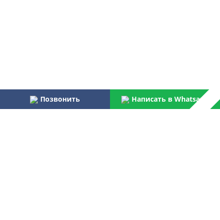
Позвонить
Написать в Whatsapp
Наши преимущества:
Работаем более 31 года
Осуществляем услуги по монтажу и пуско-наладке
водоочистного оборудования для бытовых и
централизованных потребителей
Являемся официальным поставщиком Российской армии,
МВД, МЧС, ФПС
Лучшая компания отрасли согласно данным Центра
аналитических исследований