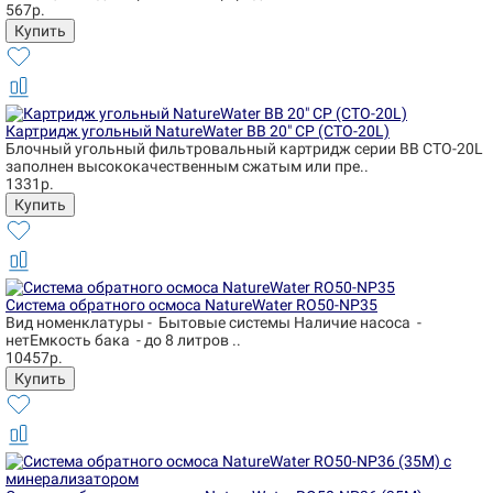
567р.
Картридж угольный NatureWater BB 20" CP (CTO-20L)
Блочный угольный фильтровальный картридж серии BB CTO-20L
заполнен высококачественным сжатым или пре..
1331р.
Система обратного осмоса NatureWater RO50-NP35
Вид номенклатуры - Бытовые системы Наличие насоса -
нетЕмкость бака - до 8 литров ..
10457р.