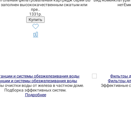
и BB
Вид номенклатуры - Бытовые системы Наличие насоса -
Сис
ли
нетЕмкость бака - до 8 литров ..
10457р.
м
Фильтры для воды от железа и жесткости
.
Эффективные системы очистки воды от железа и
Уст
жесткости
Подробнее
Узн