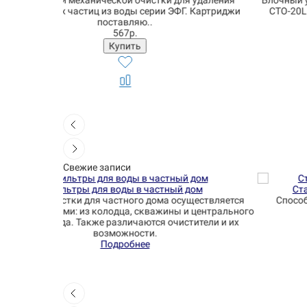
удаления
Блочный угольный фильтровальный картридж сери
 Картриджи
CTO-20L заполнен высококачественным сжатым и
пре..
1331р.
Свежие записи
ом
Станции и системы обезжелезивания воды
ществляется
Способы очистки воды от железа в частном доме
центрального
Подборка эффективных систем.
тели и их
Подробнее