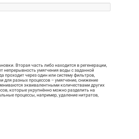
ановки. Вторая часть либо находится в регенерации,
ает непрерывность умягчения воды с заданной
 проходит через один или систему фильтров,
 для разных процессов – умягчение, снижение
обмениваются эквивалентными количествами других
сов, которые укрупнённо можно разделить на
альные процессы, например, удаление нитратов,