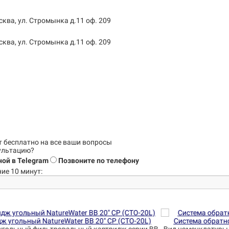
сква, ул. Стромынка д.11 оф. 209
сква, ул. Стромынка д.11 оф. 209
т бесплатно на все ваши вопросы
сультацию?
ой в Telegram
Позвоните по телефону
ие 10 минут:
L)
Система обратного осмоса NatureWater RO50-NP35