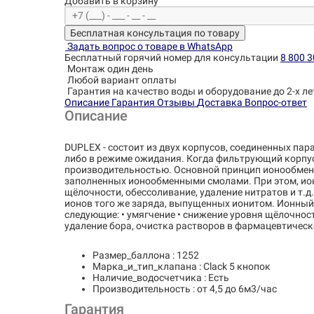
Добавить в корзину
Бесплатная консультация по товару
Задать вопрос о товаре в WhatsApp
Бесплатный горячий номер для консультации
8 800 3
Монтаж один день
Любой вариант оплаты
Гарантия на качество воды и оборудование до 2-х ле
Описание
Гарантия
Отзывы
Доставка
Вопрос-ответ
Описание
DUPLEX - состоит из двух корпусов, соединенных пар
либо в режиме ожидания. Когда фильтрующий корпус 
производительностью. Основной принцип ионообменн
заполненных ионообменными смолами. При этом, ион
щёлочности, обессоливание, удаление нитратов и т.
ионов того же заряда, выпущенных ионитом. Ионный
следующие: • умягчение • снижение уровня щёлочност
удаление бора, очистка растворов в фармацевтическ
Размер_баллона : 1252
Марка_и_тип_клапана : Clack 5 кнопок
Наличие_водосчетчика : Есть
Производительность : от 4,5 до 6м3/час
Гарантия