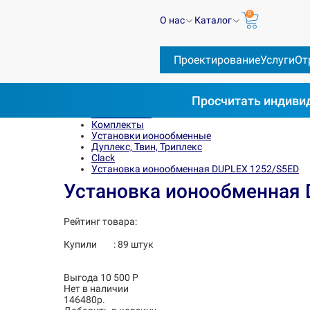
0
О нас
Каталог
Проектирование
Услуги
От
Просчитать
индивид
Весь каталог
Комплекты
Установки ионообменные
Дуплекс, Твин, Триплекс
Clack
Установка ионообменная DUPLEX 1252/S5ED
Установка ионообменная 
Рейтинг товара:
Купили
:
89
штук
Выгода 10 500 Р
Нет в наличии
146480р.