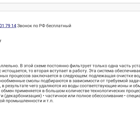
01 79 14
Звонок по РФ бесплатный
т
аллельно. В этой схеме постоянно фильтрует только одна часть уст
истощается, то вторая вступает в работу. Эта система обеспечив
ых процессов заключается в следующем: подлежащая очистке вода
ообменные смолы подбираются в зависимости от требуемой задачи
д., в результате чего удаляются из воды соответствующие ионы и 
 обмен применяется в большом количестве технологических процес
и (декарбонизация) • частичное или полное обессоливание • специ
ой промышленности и т.п.