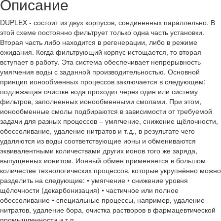
Описание
DUPLEX - состоит из двух корпусов, соединенных параллельно. В
этой схеме постоянно фильтрует только одна часть установки.
Вторая часть либо находится в регенерации, либо в режиме
ожидания. Когда фильтрующий корпус истощается, то вторая
вступает в работу. Эта система обеспечивает непрерывность
умягчения воды с заданной производительностью. Основной
принцип ионообменных процессов заключается в следующем:
подлежащая очистке вода проходит через один или систему
фильтров, заполненных ионообменными смолами. При этом,
ионообменные смолы подбираются в зависимости от требуемой
задачи для разных процессов – умягчение, снижение щёлочности,
обессоливание, удаление нитратов и т.д., в результате чего
удаляются из воды соответствующие ионы и обмениваются
эквивалентными количествами других ионов того же заряда,
выпущенных ионитом. Ионный обмен применяется в большом
количестве технологических процессов, которые укрупнённо можно
разделить на следующие: • умягчение • снижение уровня
щёлочности (декарбонизация) • частичное или полное
обессоливание • специальные процессы, например, удаление
нитратов, удаление бора, очистка растворов в фармацевтической
промышленности и т.п.