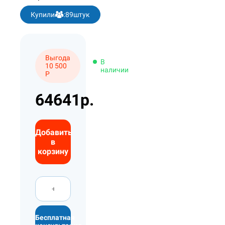
Купили
:
89
штук
Выгода
В
10 500
наличии
Р
64641р.
Добавить
в
корзину
Бесплатная