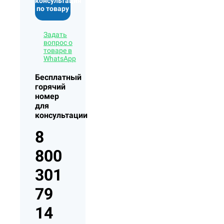
консультация
по товару
Задать
вопрос о
товаре в
WhatsApp
Бесплатный
горячий
номер
для
консультации
8
800
301
79
14