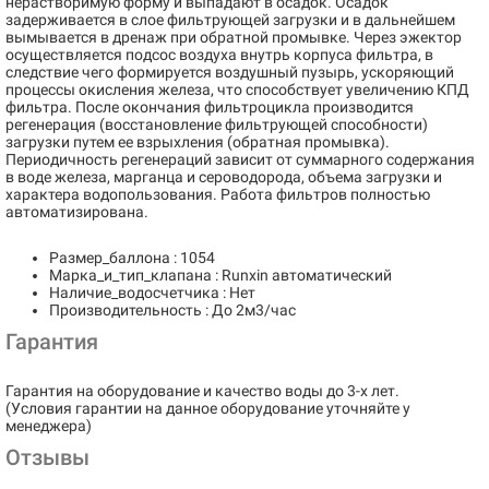
нерастворимую форму и выпадают в осадок. Осадок
задерживается в слое фильтрующей загрузки и в дальнейшем
вымывается в дренаж при обратной промывке. Через эжектор
осуществляется подсос воздуха внутрь корпуса фильтра, в
следствие чего формируется воздушный пузырь, ускоряющий
процессы окисления железа, что способствует увеличению КПД
фильтра. После окончания фильтроцикла производится
регенерация (восстановление фильтрующей способности)
загрузки путем ее взрыхления (обратная промывка).
Периодичность регенераций зависит от суммарного содержания
в воде железа, марганца и сероводорода, объема загрузки и
характера водопользования. Работа фильтров полностью
автоматизирована.
Размер_баллона : 1054
Марка_и_тип_клапана : Runxin автоматический
Наличие_водосчетчика : Нет
Производительность : До 2м3/час
Гарантия
Гарантия на оборудование и качество воды до 3-х лет.
(Условия гарантии на данное оборудование уточняйте у
менеджера)
Отзывы