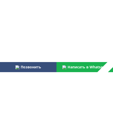
Позвонить
Написать в Whatsapp
Наши преимущества:
Работаем более 31 года
Осуществляем услуги по монтажу и пуско-наладке
водоочистного оборудования для бытовых и
централизованных потребителей
Являемся официальным поставщиком Российской армии,