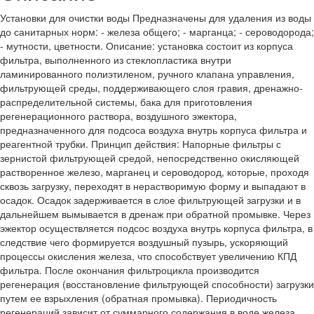
Установки для очистки воды Предназначены для удаления из воды
до санитарных норм: - железа общего; - марганца; - сероводорода;
- мутности, цветности. Описание: установка состоит из корпуса
фильтра, выполненного из стеклопластика внутри
ламинированного полиэтиленом, ручного клапана управления,
фильтрующей среды, поддерживающего слоя гравия, дренажно-
распределительной системы, бака для приготовления
регенерационного раствора, воздушного эжектора,
предназначенного для подсоса воздуха внутрь корпуса фильтра и
реагентной трубки. Принцип действия: Напорные фильтры с
зернистой фильтрующей средой, непосредственно окисляющей
растворенное железо, марганец и сероводород, которые, проходя
сквозь загрузку, переходят в нерастворимую форму и выпадают в
осадок. Осадок задерживается в слое фильтрующей загрузки и в
дальнейшем вымывается в дренаж при обратной промывке. Через
эжектор осуществляется подсос воздуха внутрь корпуса фильтра, в
следствие чего формируется воздушный пузырь, ускоряющий
процессы окисления железа, что способствует увеличению КПД
фильтра. После окончания фильтроцикла производится
регенерация (восстановление фильтрующей способности) загрузки
путем ее взрыхления (обратная промывка). Периодичность
регенераций зависит от суммарного содержания в воде железа,