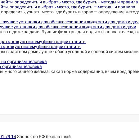
йти, определить и выбрать место, где бурить — методы и правила
 определить, узнать место, где бурить в горах — определение метод
лучшие установки для обезжелезивания жидкости для дома и дачи
еза в доме на даче. Лучшие фильтры для воды от запаха железа, о
ть, какую систему фильтрации ставить
ны в частном доме лучше - обзор угольной и солевой систем механ
на организм человека
ины много общего железа: какая норма содержания, в чем вред пре
01 79 14
Звонок по РФ бесплатный