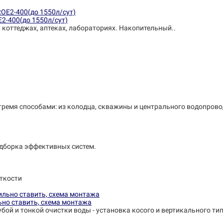
E2-400(до 1550л/сут)
, коттеджах, аптеках, лабораториях. Накопительный..
тремя способами: из колодца, скважины и центрального водопрово
одборка эффективных систем.
ткости
ьно ставить, схема монтажа
убой и тонкой очистки воды - установка косого и вертикального ти