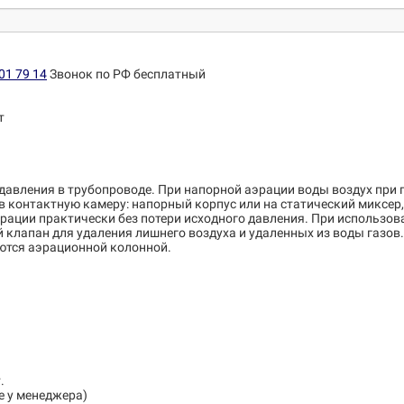
01 79 14
Звонок по РФ бесплатный
т
 давления в трубопроводе. При напорной аэрации воды воздух при
в контактную камеру: напорный корпус или на статический миксе
рации практически без потери исходного давления. При использов
клапан для удаления лишнего воздуха и удаленных из воды газов.
ются аэрационной колонной.
.
е у менеджера)