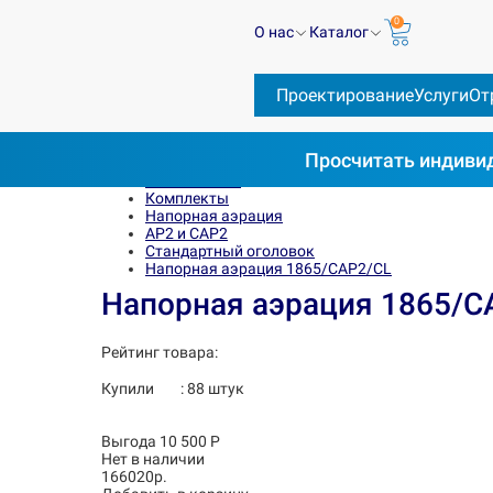
0
О нас
Каталог
Проектирование
Услуги
От
Просчитать
индивид
Весь каталог
Комплекты
Напорная аэрация
AP2 и CAP2
Стандартный оголовок
Напорная аэрация 1865/CAP2/CL
Напорная аэрация 1865/C
Рейтинг товара:
Купили
:
88
штук
Выгода 10 500 Р
Нет в наличии
166020р.