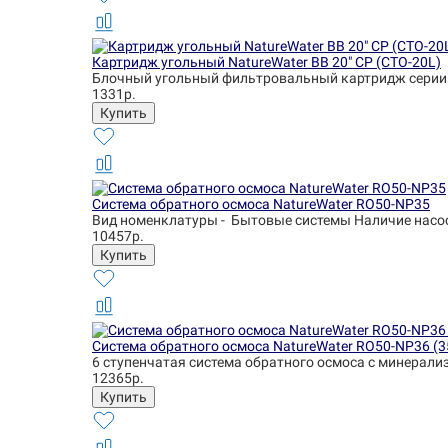
Картридж угольный NatureWater BB 20" CP (CTO-20L)
Блочный угольный фильтровальный картридж серии 
1331р.
Система обратного осмоса NatureWater RO50-NP35
Вид номенклатуры - Бытовые системы Наличие насоса 
10457р.
Система обратного осмоса NatureWater RO50-NP36 (
6 ступенчатая система обратного осмоса с минерализ
12365р.