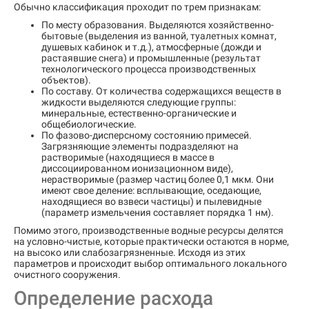
Обычно классификация проходит по трем признакам:
По месту образования. Выделяются хозяйственно-
бытовые (выделения из ванной, туалетных комнат,
душевых кабинок и т.д.), атмосферные (дожди и
растаявшие снега) и промышленные (результат
технологического процесса производственных
объектов).
По составу. От количества содержащихся веществ в
жидкости выделяются следующие группы:
минеральные, естественно-органические и
общебиологические.
По фазово-дисперсному состоянию примесей.
Загрязняющие элементы подразделяют на
растворимые (находящиеся в массе в
диссоциированном ионизационном виде),
нерастворимые (размер частиц более 0,1 мкм. Они
имеют свое деление: всплывающие, оседающие,
находящиеся во взвеси частицы) и пылевидные
(параметр измельчения составляет порядка 1 нм).
Помимо этого, производственные водные ресурсы делятся
на условно-чистые, которые практически остаются в норме,
на высоко или слабозагрязненные. Исходя из этих
параметров и происходит выбор оптимального локального
очистного сооружения.
Определение расхода