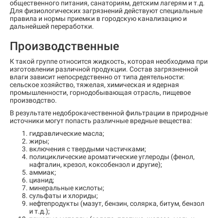
общественного питания, санаториям, детским лагерям и т.д.
Для физиологических загрязнений действуют специальные
правила и нормы приемки в городскую канализацию и
дальнейшей переработки.
Производственные
К такой группе относится жидкость, которая необходима при
изготовлении различной продукции. Состав загрязненной
влаги зависит непосредственно от типа деятельности:
сельское хозяйство, тяжелая, химическая и ядерная
промышленности, горнодобывающая отрасль, пищевое
производство.
В результате недоброкачественной фильтрации в природные
источники могут попасть различные вредные вещества:
гидравлические масла;
жиры;
включения с твердыми частичками;
полициклические ароматические углероды (фенол,
нафталин, крезол, коксобензол и другие);
аммиак;
цианид;
минеральные кислоты;
сульфаты и хлориды;
нефтепродукты (мазут, бензин, солярка, битум, бензол
и т.д.);