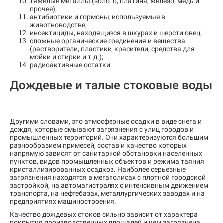
тяжелые металлы (золото, платина, железо, медь и
прочее);
антибиотики и гормоны, используемые в
животноводстве;
инсектициды, находящиеся в шкурах и шерсти овец;
сложные органические соединения и вещества
(растворители, пластики, красители, средства для
мойки и стирки и т.д.);
радиоактивные остатки.
Дождевые и талые стоковые воды
Другими словами, это атмосферные осадки в виде снега и
дождя, которые смывают загрязнения с улиц городов и
промышленных территорий. Они характеризуются большим
разнообразием примесей, состав и качество которых
напрямую зависят от санитарной обстановки населенных
пунктов, видов промышленных объектов и режима таяния
кристаллизированных осадков. Наиболее серьезные
загрязнения находятся в мегаполисах с плотной городской
застройкой, на автомагистралях с интенсивным движением
транспорта, на нефтебазах, металлургических заводах и на
предприятиях машиностроения.
Качество дождевых стоков сильно зависит от характера
покрытия производственных площадей и чем загрязнена