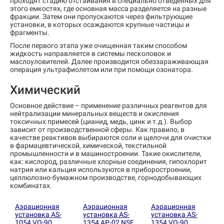
проходят стадию отстаивания в специально отведенных для
этого емкостях, где основная масса разделяется на разные
фракции. Затем они пропускаются через фильтрующие
установки, в которых осаждаются крупные частицы и
фрагменты.
После первого этапа уже очищенная таким способом
жидкость направляется в системы песколовок и
маслоуловителей. Далее производится обеззараживающая
операция ультрафиолетом или при помощи озонатора.
Химический
Основное действие – применение различных реагентов для
нейтрализации минеральных веществ и окисления
токсичных примесей (цианид, медь, цинк и т.д.). Выбор
зависит от производственной сферы. Как правило, в
качестве реактивов выбираются соли и щелочи для очистки
в фармацевтической, химической, текстильной
промышленности и в машиностроении. Такие окислители,
как: кислород, различные хлорные соединения, гипохлорит
натрия или кальция используются в приборостроении,
целлюлозно-бумажном производстве, горнодобывающих
комбинатах.
Аэрационная
Аэрационная
Аэрационная
установка AS-
установка AS-
установка AS-
1054 VO-90
1354 AP-02 NSF
1354 VO-90