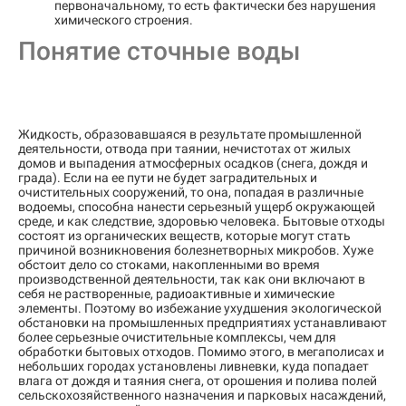
первоначальному, то есть фактически без нарушения
химического строения.
Понятие сточные воды
Жидкость, образовавшаяся в результате промышленной
деятельности, отвода при таянии, нечистотах от жилых
домов и выпадения атмосферных осадков (снега, дождя и
града). Если на ее пути не будет заградительных и
очистительных сооружений, то она, попадая в различные
водоемы, способна нанести серьезный ущерб окружающей
среде, и как следствие, здоровью человека. Бытовые отходы
состоят из органических веществ, которые могут стать
причиной возникновения болезнетворных микробов. Хуже
обстоит дело со стоками, накопленными во время
производственной деятельности, так как они включают в
себя не растворенные, радиоактивные и химические
элементы. Поэтому во избежание ухудшения экологической
обстановки на промышленных предприятиях устанавливают
более серьезные очистительные комплексы, чем для
обработки бытовых отходов. Помимо этого, в мегаполисах и
небольших городах установлены ливневки, куда попадает
влага от дождя и таяния снега, от орошения и полива полей
сельскохозяйственного назначения и парковых насаждений,