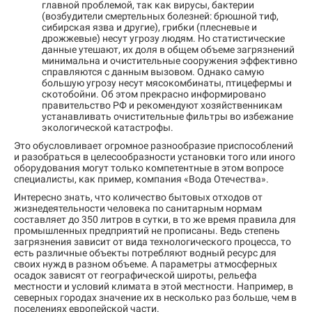
главной проблемой, так как вирусы, бактерии
(возбудители смертельных болезней: брюшной тиф,
сибирская язва и другие), грибки (плесневые и
дрожжевые) несут угрозу людям. Но статистические
данные утешают, их доля в общем объеме загрязнений
минимальна и очистительные сооружения эффективно
справляются с данным вызовом. Однако самую
большую угрозу несут мясокомбинаты, птицефермы и
скотобойни. Об этом прекрасно информировано
правительство РФ и рекомендуют хозяйственникам
устанавливать очистительные фильтры во избежание
экологической катастрофы.
Это обусловливает огромное разнообразие приспособлений
и разобраться в целесообразности установки того или иного
оборудования могут только компетентные в этом вопросе
специалисты, как пример, компания «Вода Отечества».
Интересно знать, что количество бытовых отходов от
жизнедеятельности человека по санитарным нормам
составляет до 350 литров в сутки, в то же время правила для
промышленных предприятий не прописаны. Ведь степень
загрязнения зависит от вида технологического процесса, то
есть различные объекты потребляют водный ресурс для
своих нужд в разном объеме. А параметры атмосферных
осадок зависят от географической широты, рельефа
местности и условий климата в этой местности. Например, в
северных городах значение их в несколько раз больше, чем в
поселениях европейской части.