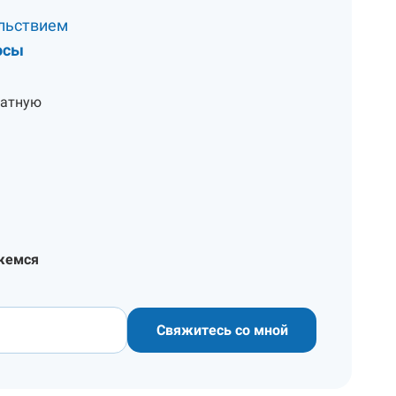
льствием
осы
латную
жемся
Свяжитесь со мной