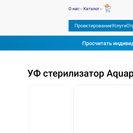
0
О нас
Каталог
Проектирование
Услуги
От
Просчитать
индивид
Весь каталог
УФ стерилизаторы
УФ-стерилиза
УФ стерилизатор Aquap