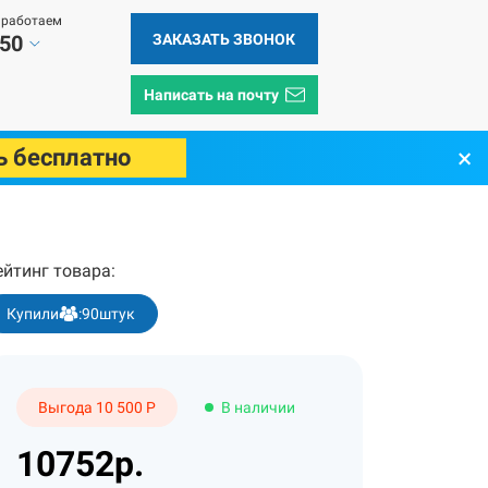
 работаем
ЗАКАЗАТЬ ЗВОНОК
 50
Написать на почту
×
ь бесплатно
атор Aquapro UV-1GPM (0,5 м3/ч)
ейтинг товара:
Купили
:
90
штук
Выгода 10 500 Р
В наличии
10752р.