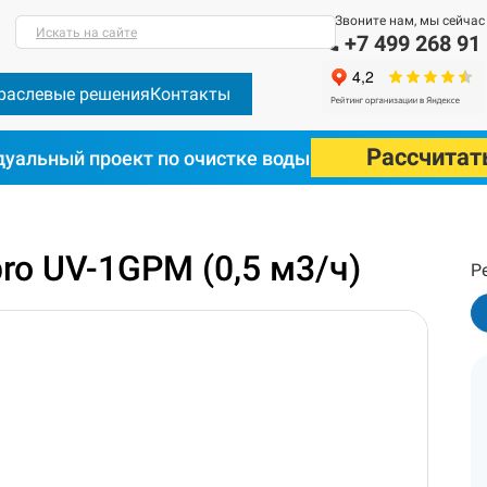
Звоните нам, мы сейчас
Искать на сайте
+7 499 268 91
раслевые решения
Контакты
Рассчитат
уальный проект по очистке воды
торы Aquapro
УФ-стерилизаторы Aquapro каталог
УФ стерилиз
ro UV-1GPM (0,5 м3/ч)
Р