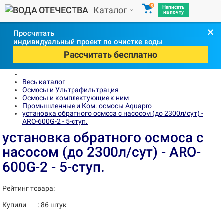
0
Написать
Каталог
на почту
×
Просчитать
индивидуальный проект по очистке воды
Рассчитать бесплатно
Весь каталог
Осмосы и Ультрафильтрация
Осмосы и комплектующие к ним
Промышленные и Ком. осмосы Aquapro
установка обратного осмоса с насосом (до 2300л/сут) -
ARO-600G-2 - 5-ступ.
установка обратного осмоса с
насосом (до 2300л/сут) - ARO-
600G-2 - 5-ступ.
Рейтинг товара:
Купили
:
86
штук