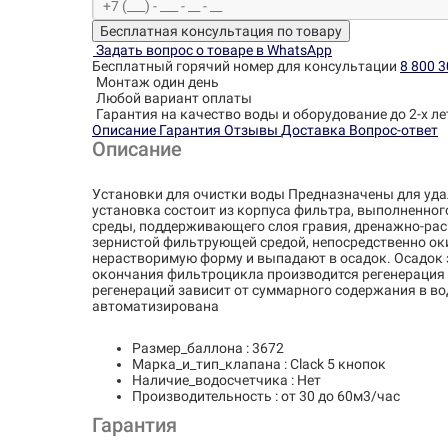
Бесплатная консультация по товару
Задать вопрос о товаре в WhatsApp
Бесплатный горячий номер для консультации
8 800 3
Монтаж один день
Любой вариант оплаты
Гарантия на качество воды и оборудование до 2-х ле
Описание
Гарантия
Отзывы
Доставка
Вопрос-ответ
Описание
Установки для очистки воды Предназначены для удален
установка состоит из корпуса фильтра, выполненно
среды, поддерживающего слоя гравия, дренажно-рас
зернистой фильтрующей средой, непосредственно оки
нерастворимую форму и выпадают в осадок. Осадок 
окончания фильтроцикла производится регенерация 
регенераций зависит от суммарного содержания в во
автоматизирована
Размер_баллона : 3672
Марка_и_тип_клапана : Clack 5 кнопок
Наличие_водосчетчика : Нет
Производительность : от 30 до 60м3/час
Гарантия