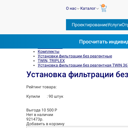
0
О нас
Каталог
Проектирование
Услуги
От
Просчитать
индивид
Весь каталог
Комплекты
Установки фильтрации без реагентные
TWIN, TRIPLEX
Установка фильтрации без реагентная TWIN 3
Установка фильтрации без
Рейтинг товара:
Купили
:
90
штук
Выгода 10 500 Р
Нет в наличии
921473р.
Добавить в корзину