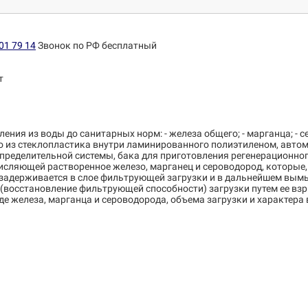
01 79 14
Звонок по РФ бесплатный
т
ия из воды до санитарных норм: - железа общего; - марганца; - се
го из стеклопластика внутри ламинированного полиэтиленом, авт
пределительной системы, бака для приготовления регенерационног
сляющей растворенное железо, марганец и сероводород, которые, п
задерживается в слое фильтрующей загрузки и в дальнейшем вымы
(восстановление фильтрующей способности) загрузки путем ее вз
де железа, марганца и сероводорода, объема загрузки и характер