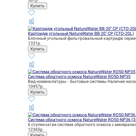
567р.
Картридж угольный NatureWater BB 20" CP (CTO-20L)
Блочный угольный фильтровальный картридж серии 
1331р.
Система обратного осмоса NatureWater RO50-NP35
Вид номенклатуры - Бытовые системы Наличие насоса 
10457р.
Система обратного осмоса NatureWater RO50-NP36 (
6 ступенчатая система обратного осмоса с минерализ
12365р.