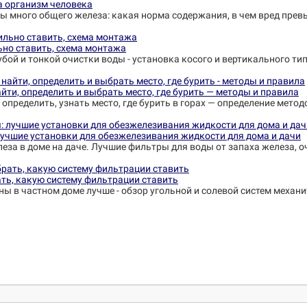
на организм человека
ины много общего железа: какая норма содержания, в чем вред пре
ьно ставить, схема монтажа
убой и тонкой очистки воды - установка косого и вертикального ти
йти, определить и выбрать место, где бурить — методы и правила
 определить, узнать место, где бурить в горах — определение метод
лучшие установки для обезжелезивания жидкости для дома и дачи
еза в доме на даче. Лучшие фильтры для воды от запаха железа, о
ть, какую систему фильтрации ставить
ны в частном доме лучше - обзор угольной и солевой систем механ