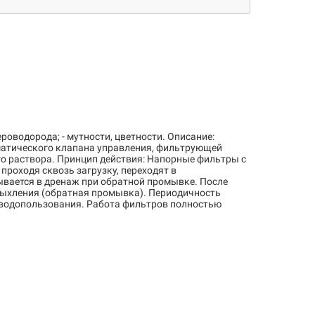
роводорода; - мутности, цветности. Описание:
оматического клапана управления, фильтрующей
о раствора. Принцип действия: Напорные фильтры с
роходя сквозь загрузку, переходят в
вается в дренаж при обратной промывке. После
рыхления (обратная промывка). Периодичность
а водопользования. Работа фильтров полностью