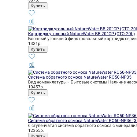
567р.
Картридж угольный NatureWater BB 20" CP (CTO-20L)
Блочный угольный фильтровальный картридж серии 
1331р.
Система обратного осмоса NatureWater RO50-NP35
Вид номенклатуры - Бытовые системы Наличие насоса 
10457р.
Система обратного осмоса NatureWater RO50-NP36 (
6 ступенчатая система обратного осмоса с минерализ
12365р.