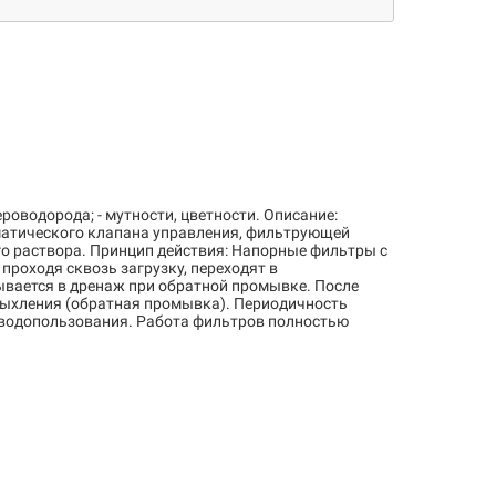
роводорода; - мутности, цветности. Описание:
оматического клапана управления, фильтрующей
о раствора. Принцип действия: Напорные фильтры с
роходя сквозь загрузку, переходят в
вается в дренаж при обратной промывке. После
рыхления (обратная промывка). Периодичность
а водопользования. Работа фильтров полностью