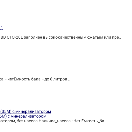
BB CTO-20L заполнен высококачественным сжатым или пре..
- нетЕмкость бака - до 8 литров ..
35М) с минерализатором
атором, без насоса Наличие_насоса : Нет Емкость_ба..