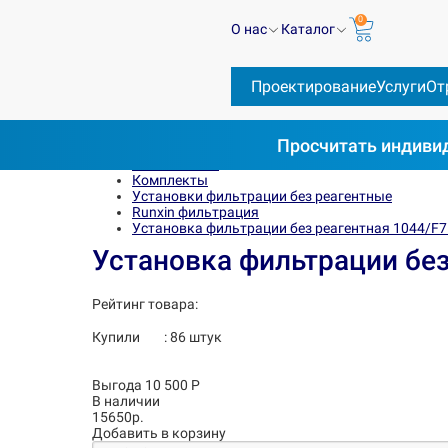
0
О нас
Каталог
Проектирование
Услуги
От
Просчитать
индивид
Весь каталог
Комплекты
Установки фильтрации без реагентные
Runxin фильтрация
Установка фильтрации без реагентная 1044/F
Установка фильтрации без
Рейтинг товара:
Купили
:
86
штук
Выгода 10 500 Р
В наличии
15650р.
Добавить в корзину