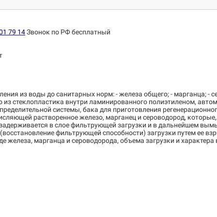
01 79 14
Звонок по РФ бесплатный
т
ия из воды до санитарных норм: - железа общего; - марганца; - се
го из стеклопластика внутри ламинированного полиэтиленом, авт
пределительной системы, бака для приготовления регенерационног
сляющей растворенное железо, марганец и сероводород, которые, п
задерживается в слое фильтрующей загрузки и в дальнейшем вымы
(восстановление фильтрующей способности) загрузки путем ее вз
де железа, марганца и сероводорода, объема загрузки и характер