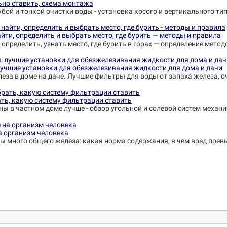
ьно ставить, схема монтажа
убой и тонкой очистки воды - установка косого и вертикального ти
йти, определить и выбрать место, где бурить — методы и правила
 определить, узнать место, где бурить в горах — определение метод
лучшие установки для обезжелезивания жидкости для дома и дачи
еза в доме на даче. Лучшие фильтры для воды от запаха железа, о
ть, какую систему фильтрации ставить
ны в частном доме лучше - обзор угольной и солевой систем механ
на организм человека
ины много общего железа: какая норма содержания, в чем вред пре