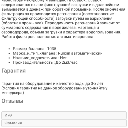
нерастворимую форму и выпадают в осадок. Осадок
задерживается в слое фильтрующей загрузки и в дальнейшем
вымывается в дренаж при обратной промывке. После окончания
фильтроцикла производится регенерация (восстановление
фильтрующей способности) загрузки путем ее взрыхления
(обратная промывка). Периодичность регенераций зависит от
суммарного содержания в воде железа, марганца и
сероводорода, объема загрузки и характера водопользования.
Работа фильтров полностью автоматизирована
Размер_баллона : 1035
Марка_и_тип_клапана : Runxin автоматический
Наличие_водосчетчика : Нет
Производительность : До 2м3/час
Гарантия
Гарантия на оборудование и качество воды до 3-х лет.
(Условия гарантии на данное оборудование уточняйте у
менеджера)
Отзывы