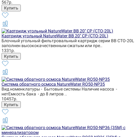
567р.
Картридж угольный NatureWater BB 20" CP (CTO-20L)
Блочный угольный фильтровальный картридж серии BB CTO-20L
заполнен высококачественным сжатым или пре..
1331р.
Система обратного осмоса NatureWater RO50-NP35
Вид номенклатуры - Бытовые системы Наличие насоса -
нетЕмкость бака - до 8 литров ..
10457р.