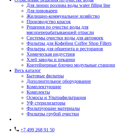
Для линии розлива воды water filling line
Для пивоварен
Жилищно-коммунальное хозяйство
Производство красок
Решения по очистке воды для
мясоперерабатывающей отрасли
Системы очистки воды для автомоек
Фильтры для Кофейни Coffee Shop Filters
Фильтры для общепита и ресторанов
Химическая индустрия
Хлеб заводы и пекарни
Контейнерные блочно модульные станции
Весь каталог
Бытовые фильтры
Дополнительное оборудование
Комплектующие
Комплекты
Осмосы и Ультрафильтрация
УФ стерилизаторы
Фильтрующие материалы
Фильтры грубой очистки
+7 499 268 91 50