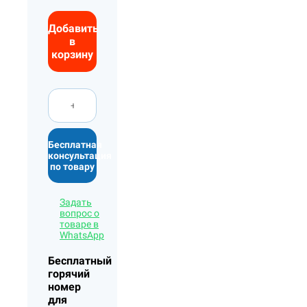
Добавить
в
корзину
Бесплатная
консультация
по товару
Задать
вопрос о
товаре в
WhatsApp
Бесплатный
горячий
номер
для