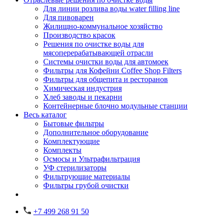
Для линии розлива воды water filling line
Для пивоварен
Жилищно-коммунальное хозяйство
Производство красок
Решения по очистке воды для
мясоперерабатывающей отрасли
Системы очистки воды для автомоек
Фильтры для Кофейни Coffee Shop Filters
Фильтры для общепита и ресторанов
Химическая индустрия
Хлеб заводы и пекарни
Контейнерные блочно модульные станции
Весь каталог
Бытовые фильтры
Дополнительное оборудование
Комплектующие
Комплекты
Осмосы и Ультрафильтрация
УФ стерилизаторы
Фильтрующие материалы
Фильтры грубой очистки
+7 499 268 91 50