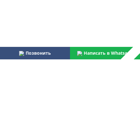
Позвонить
Написать в Whatsapp
Наши преимущества:
Работаем более 31 года
Осуществляем услуги по монтажу и пуско-наладке
водоочистного оборудования для бытовых и
централизованных потребителей
Являемся официальным поставщиком Российской армии,
МВД, МЧС, ФПС
Лучшая компания отрасли согласно данным Центра
аналитических исследований