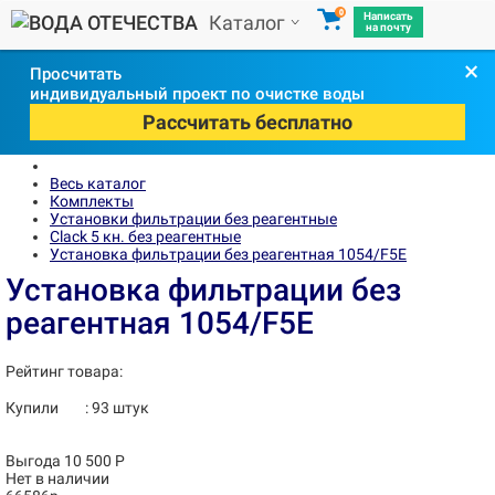
0
Написать
Каталог
на почту
×
Просчитать
индивидуальный проект по очистке воды
Рассчитать бесплатно
Весь каталог
Комплекты
Установки фильтрации без реагентные
Clack 5 кн. без реагентные
Установка фильтрации без реагентная 1054/F5Е
Установка фильтрации без
реагентная 1054/F5Е
Рейтинг товара:
Купили
:
93
штук
Выгода 10 500 Р
Нет в наличии