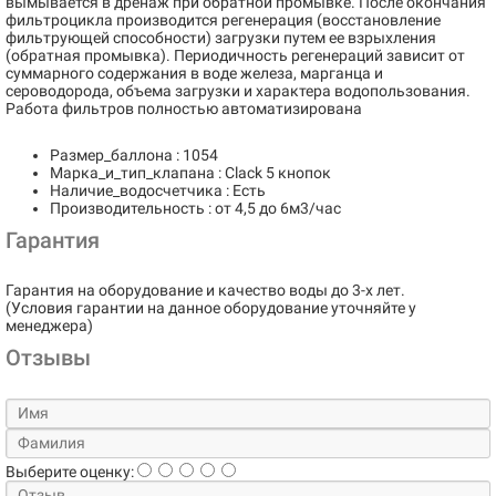
вымывается в дренаж при обратной промывке. После окончания
фильтроцикла производится регенерация (восстановление
фильтрующей способности) загрузки путем ее взрыхления
(обратная промывка). Периодичность регенераций зависит от
суммарного содержания в воде железа, марганца и
сероводорода, объема загрузки и характера водопользования.
Работа фильтров полностью автоматизирована
Размер_баллона : 1054
Марка_и_тип_клапана : Clack 5 кнопок
Наличие_водосчетчика : Есть
Производительность : от 4,5 до 6м3/час
Гарантия
Гарантия на оборудование и качество воды до 3-х лет.
(Условия гарантии на данное оборудование уточняйте у
менеджера)
Отзывы
Выберите оценку: