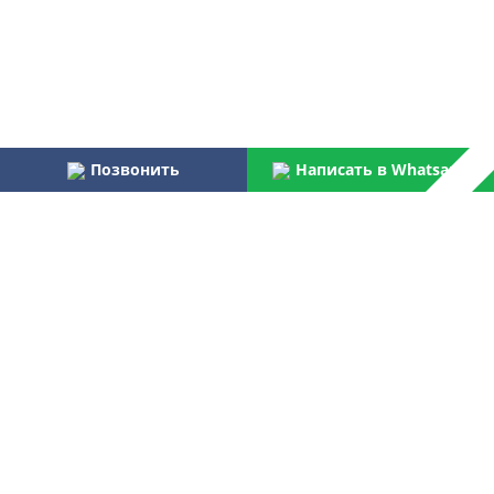
Позвонить
Написать в Whatsapp
Наши преимущества:
Работаем более 31 года
Осуществляем услуги по монтажу и пуско-наладке
водоочистного оборудования для бытовых и
централизованных потребителей
Являемся официальным поставщиком Российской армии,
МВД, МЧС, ФПС
Лучшая компания отрасли согласно данным Центра
аналитических исследований