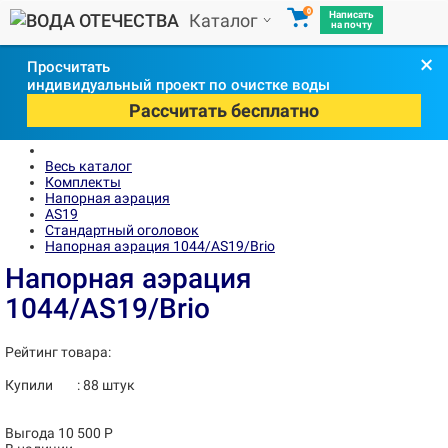
0
Написать
Каталог
на почту
×
Просчитать
индивидуальный проект по очистке воды
Рассчитать бесплатно
Весь каталог
Комплекты
Напорная аэрация
AS19
Стандартный оголовок
Напорная аэрация 1044/AS19/Brio
Напорная аэрация
1044/AS19/Brio
Рейтинг товара:
Купили
:
88
штук
Выгода 10 500 Р