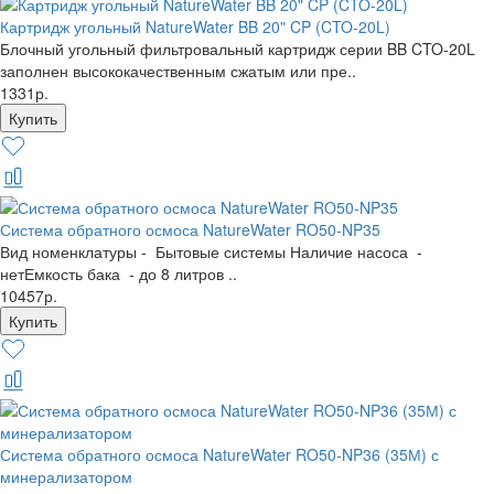
Картридж угольный NatureWater BB 20" CP (CTO-20L)
Блочный угольный фильтровальный картридж серии BB CTO-20L
заполнен высококачественным сжатым или пре..
1331р.
Система обратного осмоса NatureWater RO50-NP35
Вид номенклатуры - Бытовые системы Наличие насоса -
нетЕмкость бака - до 8 литров ..
10457р.
Система обратного осмоса NatureWater RO50-NP36 (35М) с
минерализатором