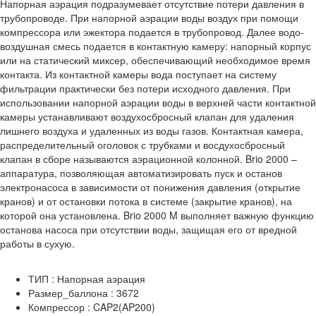
Напорная аэрация подразумевает отсутствие потери давления в
трубопроводе. При напорной аэрации воды воздух при помощи
компрессора или эжектора подается в трубопровод. Далее водо-
воздушная смесь подается в контактную камеру: напорный корпус
или на статический миксер, обеспечивающий необходимое время
контакта. Из контактной камеры вода поступает на систему
фильтрации практически без потери исходного давления. При
использовании напорной аэрации воды в верхней части контактной
камеры устанавливают воздухосбросный клапан для удаления
лишнего воздуха и удаленных из воды газов. Контактная камера,
распределительный оголовок с трубками и восдухосбросный
клапан в сборе называются аэрационной колонной. Brio 2000 –
аппаратура, позволяющая автоматизировать пуск и останов
электронасоса в зависимости от понижения давления (открытие
кранов) и от остановки потока в системе (закрытие кранов), на
которой она установлена. Brio 2000 M выполняет важную функцию
останова насоса при отсутствии воды, защищая его от вредной
работы в сухую.
ТИП : Напорная аэрация
Размер_баллона : 3672
Компрессор : CAP2(AP200)