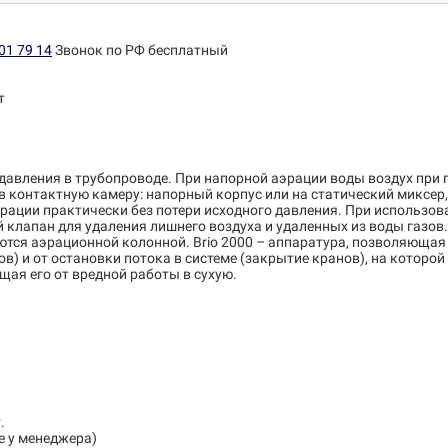
01 79 14
Звонок по РФ бесплатный
т
 давления в трубопроводе. При напорной аэрации воды воздух при
в контактную камеру: напорный корпус или на статический миксе
рации практически без потери исходного давления. При использов
клапан для удаления лишнего воздуха и удаленных из воды газов.
тся аэрационной колонной. Brio 2000 – аппаратура, позволяющая
) и от остановки потока в системе (закрытие кранов), на которой
щая его от вредной работы в сухую.
.
е у менеджера)