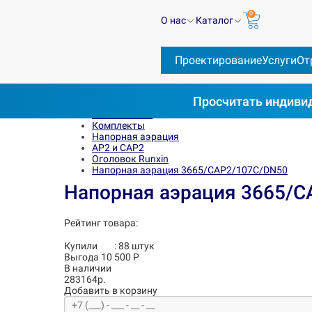
0
О нас
Каталог
Проектирование
Услуги
От
Просчитать
индивид
Весь каталог
Комплекты
Напорная аэрация
AP2 и CAP2
Оголовок Runxin
Напорная аэрация 3665/СAP2/107C/DN50
Напорная аэрация 3665/
Рейтинг товара:
Купили
:
88
штук
Выгода 10 500 Р
В наличии
283164р.
Добавить в корзину