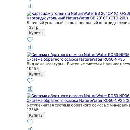
Картридж угольный NatureWater BB 20" CP (CTO-20L)
Блочный угольный фильтровальный картридж серии 
1331р.
Система обратного осмоса NatureWater RO50-NP35
Вид номенклатуры - Бытовые системы Наличие насоса 
10457р.
Система обратного осмоса NatureWater RO50-NP36 (
6 ступенчатая система обратного осмоса с минерализ
12365р.