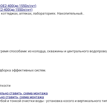
E2-400(до 1550л/сут)
, коттеджах, аптеках, лабораториях. Накопительный..
тремя способами: из колодца, скважины и центрального водопрово
одборка эффективных систем.
ткости
ьно ставить, схема монтажа
убой и тонкой очистки воды - установка косого и вертикального ти