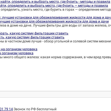
йти, определить и выбрать место, где бурить — методы и правила
 определить, узнать место, где бурить в горах — определение метод
лучшие установки для обезжелезивания жидкости для дома и дачи
еза в доме на даче. Лучшие фильтры для воды от запаха железа, о
ть, какую систему фильтрации ставить
ны в частном доме лучше - обзор угольной и солевой систем механ
на организм человека
ины много общего железа: какая норма содержания, в чем вред пре
01 79 14
Звонок по РФ бесплатный