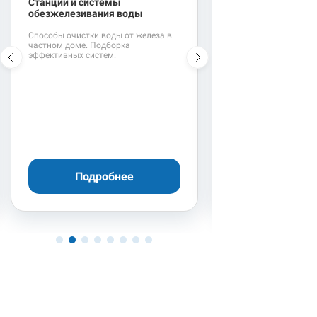
Станции и системы
Фильтры для воды
обезжелезивания воды
жесткости
Способы очистки воды от железа в
Эффективные систем
частном доме. Подборка
от железа и жесткост
эффективных систем.
Подробнее
Подроб