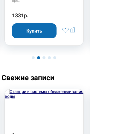
пре..
1331р.
10457р.
Свежие записи