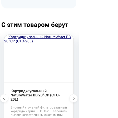
С этим товаром берут
Картридж угольный
Система обратног
NatureWater BB 20" CP (CTO-
NatureWater RO50
20L)
Вид номенклатуры -
системы Наличие нас
Блочный угольный фильтровальный
нетЕмкость бака - до 
картридж серии BB CTO-20L заполнен
высококачественным сжатым или