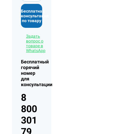
Бесплатная
консультация
по товару
Задать
вопрос о
товаре в
WhatsApp
Бесплатный
горячий
номер
для
консультации
8
800
301
79