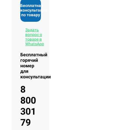
Бесплатная
консультация
по товару
Задать
вопрос о
товаре в
WhatsApp
Бесплатный
горячий
номер
для
консультации
8
800
301
79