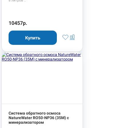
8 литров ..
10457р.
Система обратного осмоса
NatureWater RO50-NP36 (35М) с
минерализатором