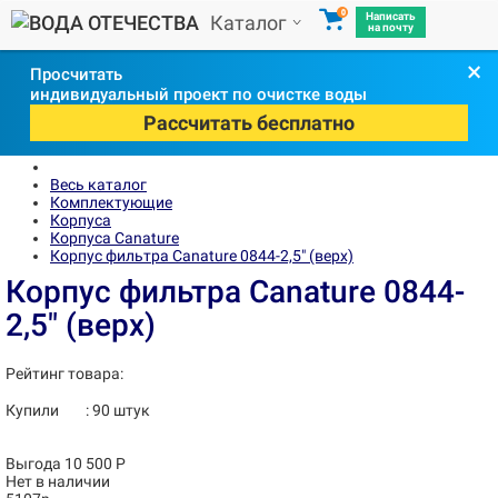
0
Написать
Каталог
на почту
×
Просчитать
индивидуальный проект по очистке воды
Рассчитать бесплатно
Весь каталог
Комплектующие
Корпуса
Корпуса Canature
Корпус фильтра Canature 0844-2,5" (верх)
Корпус фильтра Canature 0844-
2,5" (верх)
Рейтинг товара:
Купили
:
90
штук
Выгода 10 500 Р
Нет в наличии