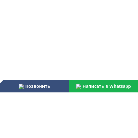
Позвонить
Написать в Whatsapp
Наши преимущества:
Работаем более 31 года
Осуществляем услуги по монтажу и пуско-наладке
водоочистного оборудования для бытовых и
централизованных потребителей