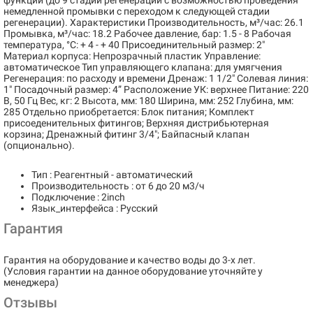
функций (до 9 стадий регенерации с возможностью проведения
немедленной промывки с переходом к следующей стадии
регенерации). Характеристики Производительность, м³/час: 26.1
Промывка, м³/час: 18.2 Рабочее давление, бар: 1.5 - 8 Рабочая
температура, °С: + 4 - + 40 Присоединительный размер: 2"
Материал корпуса: Непрозрачный пластик Управление:
автоматическое Тип управляющего клапана: для умягчения
Регенерация: по расходу и времени Дренаж: 1 1/2" Солевая линия:
1" Посадочный размер: 4” Расположение УК: верхнее Питание: 220
В, 50 Гц Вес, кг: 2 Высота, мм: 180 Ширина, мм: 252 Глубина, мм:
285 Отдельно приобретается: Блок питания; Комплект
присоеденительных фитингов; Верхняя дистрибьютерная
корзина; Дренажный фитинг 3/4"; Байпасный клапан
(опционально).
Тип : Реагентный - автоматический
Производительность : от 6 до 20 м3/ч
Подключение : 2inch
Язык_интерфейса : Русский
Гарантия
Гарантия на оборудование и качество воды до 3-х лет.
(Условия гарантии на данное оборудование уточняйте у
менеджера)
Отзывы