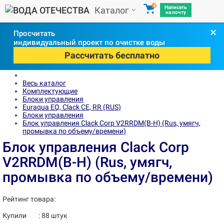
0
Написать
Каталог
на почту
×
Просчитать
индивидуальный проект по очистке воды
Рассчитать бесплатно
Весь каталог
Комплектующие
Блоки управления
Euraqua EQ, Сlack CE, RR (RUS)
Блоки управления
Блок управления Clack Corp V2RRDM(B-H) (Rus, умягч,
промывка по объему/времени)
Блок управления Clack Corp
V2RRDM(B-H) (Rus, умягч,
промывка по объему/времени)
Рейтинг товара:
Купили
:
88
штук