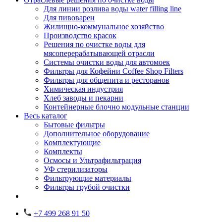
Для линии розлива воды water filling line
Для пивоварен
Жилищно-коммунальное хозяйство
Производство красок
Решения по очистке воды для
мясоперерабатывающей отрасли
Системы очистки воды для автомоек
Фильтры для Кофейни Coffee Shop Filters
Фильтры для общепита и ресторанов
Химическая индустрия
Хлеб заводы и пекарни
Контейнерные блочно модульные станции
Весь каталог
Бытовые фильтры
Дополнительное оборудование
Комплектующие
Комплекты
Осмосы и Ультрафильтрация
УФ стерилизаторы
Фильтрующие материалы
Фильтры грубой очистки
+7 499 268 91 50