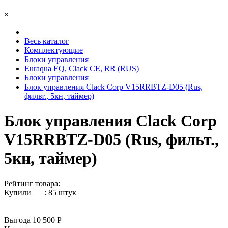
×
Весь каталог
Комплектующие
Блоки управления
Euraqua EQ, Сlack CE, RR (RUS)
Блоки управления
Блок управления Clack Corp V15RRBTZ-D05 (Rus,
фильт., 5кн, таймер)
Блок управления Clack Corp
V15RRBTZ-D05 (Rus, фильт.,
5кн, таймер)
Рейтинг товара:
Купили
:
85
штук
Выгода 10 500 Р