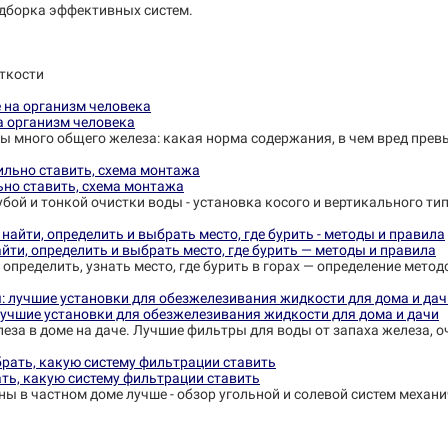
одборка эффективных систем.
ткости
на организм человека
ины много общего железа: какая норма содержания, в чем вред пре
ьно ставить, схема монтажа
убой и тонкой очистки воды - установка косого и вертикального ти
йти, определить и выбрать место, где бурить — методы и правила
 определить, узнать место, где бурить в горах — определение метод
лучшие установки для обезжелезивания жидкости для дома и дачи
еза в доме на даче. Лучшие фильтры для воды от запаха железа, о
ть, какую систему фильтрации ставить
ны в частном доме лучше - обзор угольной и солевой систем механ