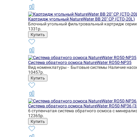
Картридж угольный NatureWater BB 20" CP (CTO-20L)
Блочный угольный фильтровальный картридж серии 
1331р.
Система обратного осмоса NatureWater RO50-NP35
Вид номенклатуры - Бытовые системы Наличие насоса 
10457р.
Система обратного осмоса NatureWater RO50-NP36 (
6 ступенчатая система обратного осмоса с минерализ
12365р.