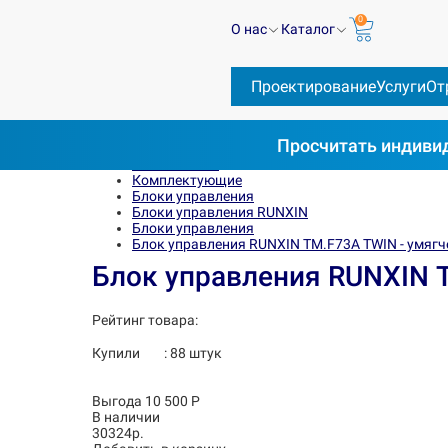
0
О нас
Каталог
Проектирование
Услуги
От
Просчитать
индивид
Весь каталог
Комплектующие
Блоки управления
Блоки управления RUNXIN
Блоки управления
Блок управления RUNXIN ТМ.F73A TWIN - умягче
Блок управления RUNXIN Т
Рейтинг товара:
Купили
:
88
штук
Выгода 10 500 Р
В наличии
30324р.