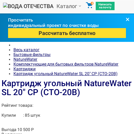
0
Написать
Каталог
на почту
×
Просчитать
индивидуальный проект по очистке воды
Рассчитать бесплатно
Весь каталог
Бытовые фильтры
NatureWater
Комплектующие для бытовых фильтров NatureWater
Картриджи
Картридж угольный NatureWater SL 20" CP (CTO-20B)
Картридж угольный NatureWater
SL 20" CP (CTO-20B)
Рейтинг товара:
Купили
:
85
штук
Выгода 10 500 Р