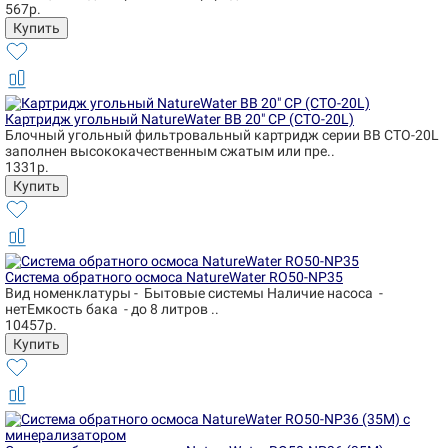
567р.
Картридж угольный NatureWater BB 20" CP (CTO-20L)
Блочный угольный фильтровальный картридж серии BB CTO-20L
заполнен высококачественным сжатым или пре..
1331р.
Система обратного осмоса NatureWater RO50-NP35
Вид номенклатуры - Бытовые системы Наличие насоса -
нетЕмкость бака - до 8 литров ..
10457р.