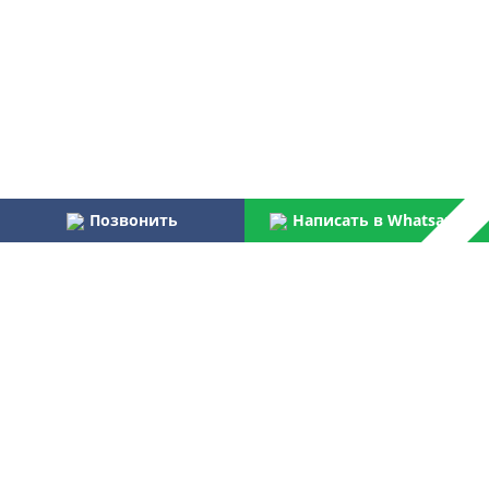
Позвонить
Написать в Whatsapp
Наши преимущества:
Работаем более 31 года
Осуществляем услуги по монтажу и пуско-наладке
водоочистного оборудования для бытовых и
централизованных потребителей
Являемся официальным поставщиком Российской армии,
МВД, МЧС, ФПС
Лучшая компания отрасли согласно данным Центра
аналитических исследований