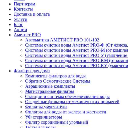
Партнерам
Контакты
Доставка и оплата
Услуги
Блог
Акции
Аметист PRO
Автоматика АМЕТИСТ PRO 101-102
Системы очистки воды Аметист PRO-Ф (От железа, 
Системы очистки воды Аметист PRO-M (от комплек
Системы очистки воды Аметист PRO-У (умягчение
Системы очистки воды Аметист PRO-КM (от компле
Системы очистки воды Аметист PRO-КУ (умягчени
Фильтры для дома
Комплекты фильтров для воды
Обратно Осмотические Системы
Аэрационные комплекты
Магистральные фильтры
Станции и системы обезжелезивания воды
Осадочные фильтры от механических примесей
Фильтры умягчители
Фильтры для воды от железа и жесткости
УФ стерилизаторы
Фильтр сорбционный угольный
Тесты для воды