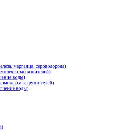
леза, марганца, сероводорода)
мплекса загрязнителей)
чение воды)
омплекса загрязнителей)
гчение воды)
ей