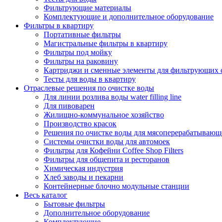
Фильтрующие материалы
Комплектующие и дополнительное оборудование
Фильтры в квартиру
Портативные фильтры
Магистральные фильтры в квартиру
Фильтры под мойку
Фильтры на раковину
Картриджи и сменные элементы для фильтрующих 
Тесты для воды в квартиру
Отраслевые решения по очистке воды
Для линии розлива воды water filling line
Для пивоварен
Жилищно-коммунальное хозяйство
Производство красок
Решения по очистке воды для мясоперерабатывающ
Системы очистки воды для автомоек
Фильтры для Кофейни Coffee Shop Filters
Фильтры для общепита и ресторанов
Химическая индустрия
Хлеб заводы и пекарни
Контейнерные блочно модульные станции
Весь каталог
Бытовые фильтры
Дополнительное оборудование
Комплектующие