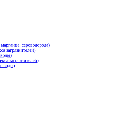
марганца, сероводорода)
са загрязнителей)
 воды)
кса загрязнителей)
е воды)