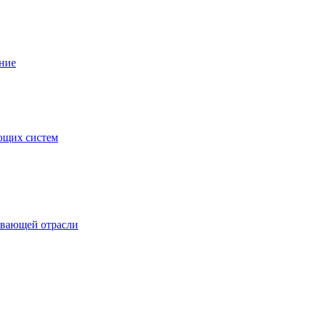
ние
ющих систем
ывающей отрасли