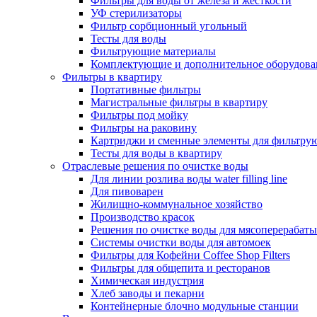
Фильтры для воды от железа и жесткости
УФ стерилизаторы
Фильтр сорбционный угольный
Тесты для воды
Фильтрующие материалы
Комплектующие и дополнительное оборудова
Фильтры в квартиру
Портативные фильтры
Магистральные фильтры в квартиру
Фильтры под мойку
Фильтры на раковину
Картриджи и сменные элементы для фильтру
Тесты для воды в квартиру
Отраслевые решения по очистке воды
Для линии розлива воды water filling line
Для пивоварен
Жилищно-коммунальное хозяйство
Производство красок
Решения по очистке воды для мясоперерабат
Системы очистки воды для автомоек
Фильтры для Кофейни Coffee Shop Filters
Фильтры для общепита и ресторанов
Химическая индустрия
Хлеб заводы и пекарни
Контейнерные блочно модульные станции