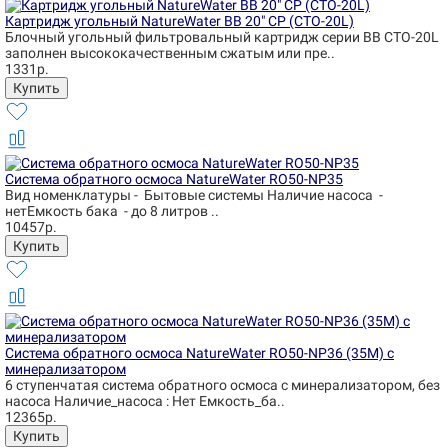
Картридж угольный NatureWater BB 20" CP (CTO-20L)
Блочный угольный фильтровальный картридж серии BB CTO-20L
заполнен высококачественным сжатым или пре..
1331р.
Система обратного осмоса NatureWater RO50-NP35
Вид номенклатуры - Бытовые системы Наличие насоса -
нетЕмкость бака - до 8 литров ..
10457р.
Система обратного осмоса NatureWater RO50-NP36 (35М) с
минерализатором
6 ступенчатая система обратного осмоса с минерализатором, без
насоса Наличие_насоса : Нет Емкость_ба..
12365р.