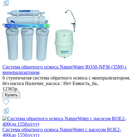
Система обратного осмоса NatureWater RO50-NP36 (35М) с
минерализатором
6 ступенчатая система обратного осмоса с минерализатором,
без насоса Наличие_насоса : Нет Емкость_ба..
12365р.
Система обратного осмоса NatureWater с насосом ROE2-
400(до 1550л/сут)