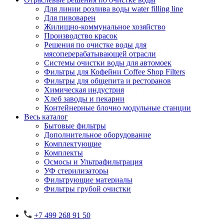
Для линии розлива воды water filling line
Для пивоварен
Жилищно-коммунальное хозяйство
Производство красок
Решения по очистке воды для
мясоперерабатывающей отрасли
Системы очистки воды для автомоек
Фильтры для Кофейни Coffee Shop Filters
Фильтры для общепита и ресторанов
Химическая индустрия
Хлеб заводы и пекарни
Контейнерные блочно модульные станции
Весь каталог
Бытовые фильтры
Дополнительное оборудование
Комплектующие
Комплекты
Осмосы и Ультрафильтрация
УФ стерилизаторы
Фильтрующие материалы
Фильтры грубой очистки
+7 499 268 91 50