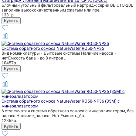
Картридж угольный NatureWater BB 20" CP (CTO-20L)
Блочный угольный фильтровальный картридж серии BB CTO-20L
заполнен высококачественным сжатым или пре..
1331р.
Система обратного осмоса NatureWater RO50-NP35
Вид номенклатуры - Бытовые системы Наличие насоса -
нетЕмкость бака - до 8 литров ..
10457р.
Система обратного осмоса NatureWater RO50-NP36 (35М) с
минерализатором
6 ступенчатая система обратного осмоса с минерализатором, без
насоса Наличие_насоса : Нет Емкость_ба..
12365р.