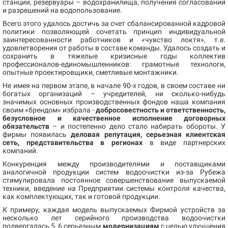
станции, резервуары – водохранилища, получения согласований
и разрешений на водопользование.
Всего этого удалось достичь за счет сбалансированной кадровой
политики позволяющей сочетать принцип индивидуальной
заинтересованности работников и «чувство локтя», т.е.
удовлетворения от работы в составе команды. Удалось создать и
сохранить в тяжелые кризисные годы коллектив
профессионалов-единомышленников: грамотные технологи,
опытные проектировщики, сметливые монтажники.
Не имея на первом этапе, в начале 90-х годов, в своем составе ни
богатых организаций – учредителей, ни сколько-нибудь
значимых основных производственных фондов наша компания
своим «брендом» избрала -
добросовестность и ответственность,
безусловное и качественное исполнение договорных
обязательств
– и постепенно дело стало набирать обороты. У
фирмы появилась
деловая репутация, серьезная клиентская
сеть, представительства в регионах
в виде партнерских
компаний.
Конкуренция между производителями и поставщиками
аналогичной продукции систем водоочистки из-за Рубежа
стимулировала постоянное совершенствование выпускаемой
техники, введение на Предприятии системы контроля качества,
как комплектующих, так и готовой продукции.
К примеру, каждая модель выпускаемых Фирмой устройств за
несколько лет серийного производства водоочистки
подвергалась 5, 6 серьезным
модернизациям
с целью улучшения