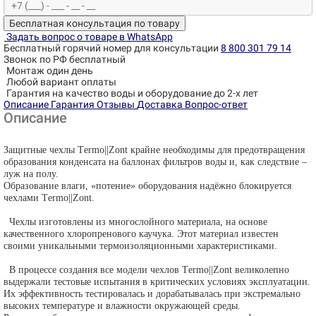
Бесплатная консультация по товару
Задать вопрос о товаре в WhatsApp
Бесплатный горячий номер для консультации
8 800 301 79 14
Звонок по РФ бесплатный
Монтаж один день
Любой вариант оплаты
Гарантия на качество воды и оборудование до 2-х лет
Описание
Гарантия
Отзывы
Доставка
Вопрос-ответ
Описание
Защитные чехлы
T
ermo||
Z
ont крайне необходимы для предотвращения
образования конденсата на баллонах фильтров воды и, как следствие –
луж на полу.
Образование влаги, «потение» оборудования надёжно блокируется
чехлами
T
ermo||
Z
ont.
Чехлы изготовлены из многослойного материала, на основе
качественного хлоропренового каучука. Этот материал известен
своими уникальными термоизоляционными характеристиками.
В процессе создания все модели чехлов
T
ermo||
Z
ont великолепно
выдержали тестовые испытания в критических условиях эксплуатации.
Их эффективность тестировалась и дорабатывалась при экстремально
высоких температуре и влажности окружающей среды.