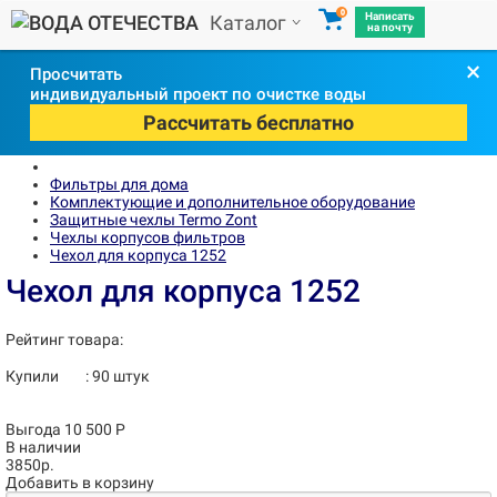
0
Написать
Каталог
на почту
×
Просчитать
индивидуальный проект по очистке воды
Рассчитать бесплатно
Фильтры для дома
Комплектующие и дополнительное оборудование
Защитные чехлы Termo Zont
Чехлы корпусов фильтров
Чехол для корпуса 1252
Чехол для корпуса 1252
Рейтинг товара:
Купили
:
90
штук
Выгода 10 500 Р
В наличии
3850р.
Добавить в корзину