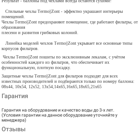
Результат - баллоны под чехлами всегда остаются сухими!
Стильные чехлы
T
ermo||
Z
ont - эффектно украшают интерьеры
помещений.
Чехлы
T
ermo||
Z
ont предохраняют помещение, где работают фильтры, от
образования
плесени и развития грибковых колоний.
Линейка моделей чехлов
T
ermo||
Z
ont укрывает все основные типы
корпусов фильтров.
Чехлы
T
ermo||
Z
ont пошиты по эксклюзивным лекалам, с учётом
особенностей каждого из фильтров, что обеспечивает их
функциональную, плотную посадку.
Защитные чехлы
T
ermo||
Z
ont для фильтров подходят для всех
известных производителей и подбираются только по номеру баллона:
08х44, 10х54, 12х52, 13х54,14х65,16х65,18х65,21х65
Гарантия
Гарантия на оборудование и качество воды до 3-х лет.
(Условия гарантии на данное оборудование уточняйте у
менеджера)
Отзывы