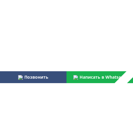
Позвонить
Написать в Whatsapp
Наши преимущества:
Работаем более 31 года
Осуществляем услуги по монтажу и пуско-наладке
водоочистного оборудования для бытовых и
централизованных потребителей
Являемся официальным поставщиком Российской армии,